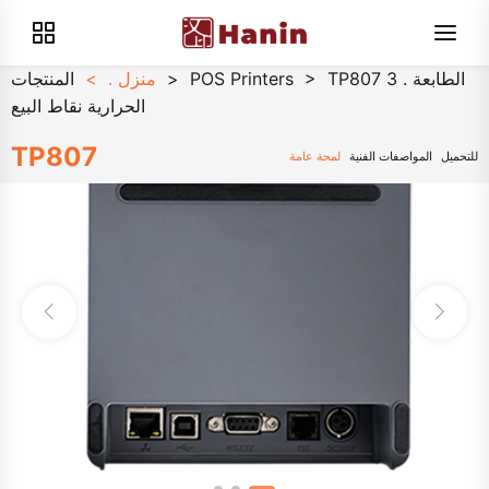
TP807 3 . الطابعة
>
POS Printers
>
منزل .
>
المنتجات
الحرارية نقاط البيع
TP807
للتحميل
المواصفات الفنية
لمحة عامة