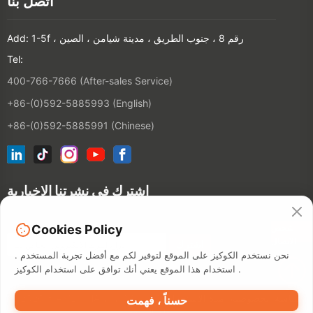
اتصل بنا
Add: 1-5f ، رقم 8 ، جنوب الطريق ، مدينة شيامن ، الصين
Tel:
400-766-7666 (After-sales Service)
+86-(0)592-5885993 (English)
+86-(0)592-5885991 (Chinese)
اشترك في نشرتنا الإخبارية
شخص
Cookies Policy
الاتصال
نحن نستخدم الكوكيز على الموقع لتوفير لكم مع أفضل تجربة المستخدم .
استخدام هذا الموقع يعني أنك توافق على استخدام الكوكيز .
سياسة الخصوصية
مدة الاستخدام
©2026 XIAMEN HANIN CO., LTD.
حسناً ، فهمت
خريطة الموقع