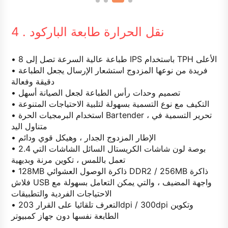
4 . نقل الحرارة طابعة الباركود
• طباعة عالية السرعة تصل إلى 8 IPS باستخدام TPH الأعلى
• فريدة من نوعها المزدوج استشعار الإرسال يجعل الطباعة
دقيقة وفعالة
• تصميم وحدات رأس الطباعة لجعل الصيانة أسهل
• التكيف مع نوع التسمية بسهولة لتلبية الاحتياجات المتنوعة
• استخدام البرمجيات الحرة Bartender ، تحرير التسمية في
متناول اليد
• الإطار المزدوج الجدار ، وهيكل قوي ودائم
• 2.4 بوصة لون شاشات الكريستال السائل الشاشات التي
تعمل باللمس ، تكوين مرنة وبديهية
• 128MB ذاكرة الوصول العشوائي DDR2 / 256MB ذاكرة
فلاش USB واجهة المضيف ، والتي يمكن التعامل بسهولة مع
الاحتياجات الفردية والتطبيقات
• التعرف تلقائيا على القرار 203dpi / 300dpi وتكوين
الطابعة نفسها دون جهاز كمبيوتر