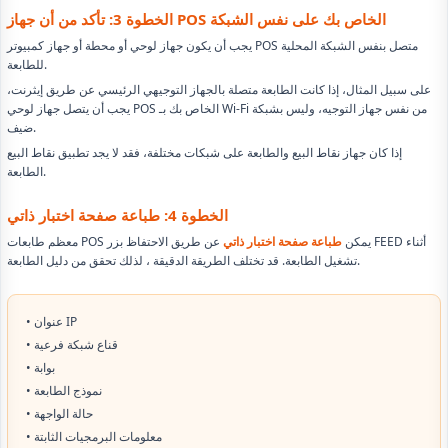
الخطوة 3: تأكد من أن جهاز POS الخاص بك على نفس الشبكة
يجب أن يكون جهاز لوحي أو محطة أو جهاز كمبيوتر POS متصل بنفس الشبكة المحلية
للطابعة.
على سبيل المثال، إذا كانت الطابعة متصلة بالجهاز التوجيهي الرئيسي عن طريق إيثرنت،
يجب أن يتصل جهاز لوحي POS الخاص بك بـ Wi-Fi من نفس جهاز التوجيه، وليس بشبكة
ضيف.
إذا كان جهاز نقاط البيع والطابعة على شبكات مختلفة، فقد لا يجد تطبيق نقاط البيع
الطابعة.
الخطوة 4: طباعة صفحة اختبار ذاتي
معظم طابعات POS يمكن
طباعة صفحة اختبار ذاتي
عن طريق الاحتفاظ بزر FEED أثناء
تشغيل الطابعة. قد تختلف الطريقة الدقيقة ، لذلك تحقق من دليل الطابعة.
• عنوان IP
• قناع شبكة فرعية
• بوابة
• نموذج الطابعة
• حالة الواجهة
• معلومات البرمجيات الثابتة