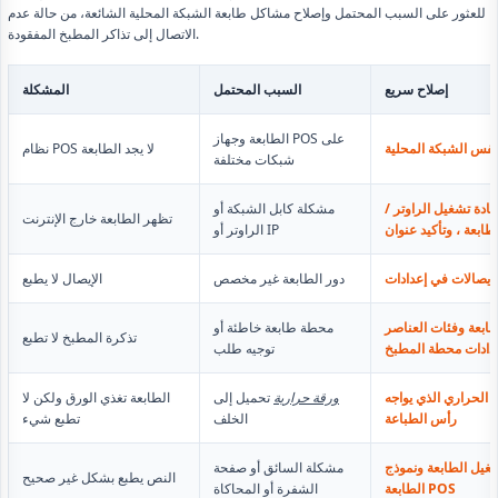
للعثور على السبب المحتمل وإصلاح مشاكل طابعة الشبكة المحلية الشائعة، من حالة عدم
الاتصال إلى تذاكر المطبخ المفقودة.
إصلاح سريع
السبب المحتمل
المشكلة
الطابعة وجهاز POS على
بنفس الشبكة المحلية
نظام POS لا يجد الطابعة
شبكات مختلفة
ادة تشغيل الراوتر /
مشكلة كابل الشبكة أو
تظهر الطابعة خارج الإنترنت
الراوتر أو IP
دور الطابعة غير مخصص
الإيصال لا يطبع
ابعة وفئات العناصر
محطة طابعة خاطئة أو
تذكرة المطبخ لا تطبع
دادات محطة المطبخ
توجيه طلب
 الحراري الذي يواجه
ورقة حرارية
تحميل إلى
الطابعة تغذي الورق ولكن لا
رأس الطباعة
الخلف
تطبع شيء
غيل الطابعة ونموذج
مشكلة السائق أو صفحة
النص يطبع بشكل غير صحيح
الطابعة POS
الشفرة أو المحاكاة