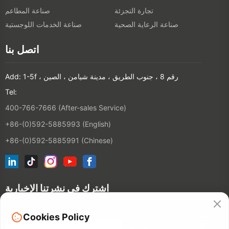
تجارة التجزئة
صناعة المطاعم
صناعة الرعاية الصحية
صناعة الخدمات اللوجستية
اتصل بنا
Add: 1-5f ، رقم 8 ، جنوب الطريق ، مدينة شيامن ، الصين
Tel:
400-766-7666 (After-sales Service)
+86-(0)592-5885993 (English)
+86-(0)592-5885991 (Chinese)
اشترك في نشرتنا الإخبارية
شخص
Cookies Policy
الاتصال