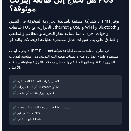
موثوقة؟
يوفر
HPRT
كشركة مصنعة للطابعة الحرارية الموثوقة في الصين ،
طابعات POS الحرارية مع Ethernet و USB و Wi-Fi و Bluetooth و
واجهات أخرى ، مما يساعد تجار التجزئة والمطاعم والمقاهي
والفنادق على بناء سيرات عمل مستقرة لطباعة الإيصالات والتذاكر.
تتوفر طابعات HPRT Ethernet في نماذج مختلفة مصممة لطباعة شبكة
مستقرة وإنتاج إيصال واضح وعمليات نقطة البيع اليومية. وهي مناسبة لعدادات
الخروج الثابتة ومطابخ المطاعم والمقاهي ومحلات التجزئة وطباعة إيصالات
الأعمال.
✔ اتصال إيثرنت للطباعة المستقرة
✔ خيارات USB أو Bluetooth أو Wi-Fi
✔ عرض الورق 58 مم أو 80 مم
✔ سرعة الطباعة السريعة للبيئات المزدحمة
✔ توافق ESC / POS
✔ دعم القطع التلقائي