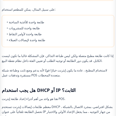
على سبيل المثال، يمكن للمطعم استخدام:
• طابعة واحدة للأغذية الساخنة
• طابعة واحدة للمشروبات
• طابعة واحدة لأوامر التقاط
• طابعة واحدة لإيصالات العملاء
إذا كانت طابعة مطبخ متصلة ولكن ليس طباعة التذاكر، فإن المشكلة غالبا ما تكون ليست
الكابل. قد يكون دور الطابعة أو توجيه الطلب أو تعيين الفئة داخل نظام نقطة البيع.
لاستخدام المطبخ ، عادة ما يكون إيثرنت خيارًا قويًا لأنه يدعم وضع ثابت وطباعة شبكة
مستقرة وتدفقات عمل POS متعددة المحطات.
هل يجب استخدام DHCP أو IP الثابت؟
هذا هو واحد من أهم أجزاء إعداد طابعة إيثرنت POS.
معظم طابعات إيصالات إيثرنت تستخدم DHCP بشكل افتراضي. بمجرد الاتصال بالشبكة ،
تحصل الطابعة تلقائياً على عنوان IP من جهاز التوجيه ، مما يجعل الإعداد الأولي والاختبار