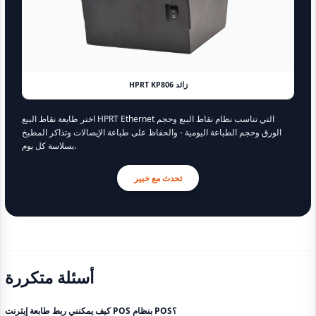
HPRT KP806 زائد
اختر طابعة نقاط البيع HPRT Ethernet التي تناسب نظام نقاط البيع وحجم
الورق وحجم الطباعة اليومية - والحفاظ على طباعة الإيصالات وتذاكر المطبخ
بسلاسة كل يوم.
تحدث مع خبير
أسئلة متكررة
كيف يمكنني ربط طابعة إيثرنت POS بنظام POS؟