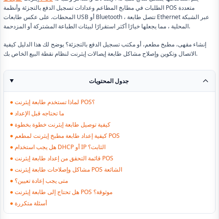
الطلبات في مطابخ المطاعم وعدادات تسجيل الدفع بالتجزئة وأنظمة POS متعددة
المحطات. على عكس طابعات USB أو Bluetooth ، تتصل طابعة Ethernet عبر الشبكة
المحلية ، مما يجعلها خيارًا أكثر استقرارًا لبيئات الطباعة المشتركة أو المزدحمة.
إنشاء مقهى، مطبخ مطعم، أو مكتب تسجيل الدفع بالتجزئة؟ يوضح لك هذا الدليل كيفية
الاتصال وتكوين وإصلاح مشاكل طابعة إيصالات إيثرنت لنظام نقطة البيع الخاص بك.
جدول المحتويات
لماذا تستخدم طابعة إيثرنت POS؟
●
ما تحتاجه قبل الإعداد
●
كيفية توصيل طابعة إيثرنت خطوة بخطوة
●
كيفية إعداد طابعة مطبخ إيثرنت لمطعم POS
●
هل يجب استخدام DHCP أو IP الثابت؟
●
قائمة التحقق من إعداد طابعة إيثرنت POS
●
مشاكل وإصلاحات طابعة إيثرنت POS الشائعة
●
متى يجب إعادة تعيين؟
●
هل تحتاج إلى طابعة إيثرنت POS موثوقة؟
●
أسئلة متكررة
●