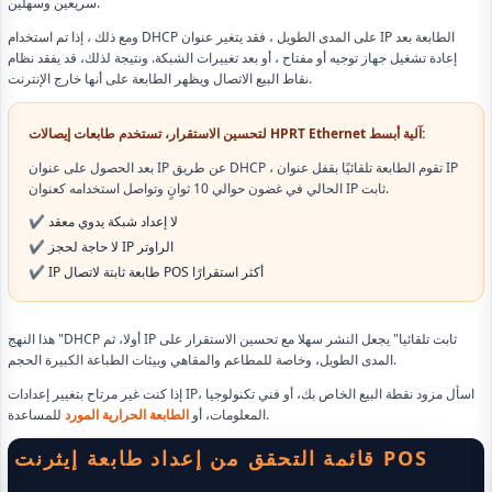
سريعين وسهلين.
ومع ذلك ، إذا تم استخدام DHCP على المدى الطويل ، فقد يتغير عنوان IP الطابعة بعد
إعادة تشغيل جهاز توجيه أو مفتاح ، أو بعد تغييرات الشبكة. ونتيجة لذلك، قد يفقد نظام
نقاط البيع الاتصال ويظهر الطابعة على أنها خارج الإنترنت.
لتحسين الاستقرار، تستخدم طابعات إيصالات HPRT Ethernet آلية أبسط:
بعد الحصول على عنوان IP عن طريق DHCP ، تقوم الطابعة تلقائيًا بقفل عنوان IP
الحالي في غضون حوالي 10 ثوانٍ وتواصل استخدامه كعنوان IP ثابت.
✔ لا إعداد شبكة يدوي معقد
✔ لا حاجة لحجز IP الراوتر
✔ IP طابعة ثابتة لاتصال POS أكثر استقرارًا
هذا النهج "DHCP أولا، ثم IP ثابت تلقائيا" يجعل النشر سهلا مع تحسين الاستقرار على
المدى الطويل، وخاصة للمطاعم والمقاهي وبيئات الطباعة الكبيرة الحجم.
إذا كنت غير مرتاح بتغيير إعدادات IP، اسأل مزود نقطة البيع الخاص بك، أو فني تكنولوجيا
للمساعدة.
المعلومات، أو
الطابعة الحرارية المورد
قائمة التحقق من إعداد طابعة إيثرنت POS