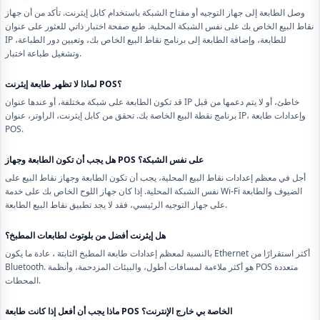
وصل الطابعة إلى جهاز التوجيه أو مفتاح الشبكة باستخدام كابل إيثرنت. تأكد من أن جهاز
نقاط البيع الخاص بك على نفس الشبكة المحلية. طبع صفحة اختبار ذاتي للعثور على عنوان
IP للطابعة، وإضافة الطابعة إلى برنامج نقاط البيع الخاص بك، وتعيين دور الطباعة،
وتشغيل طباعة اختبار.
لماذا لا تظهر طابعة إيثرنت POS؟
قد تكون الطابعة على شبكة مختلفة، أو عندها عنوان IP خاطئ، أو لا يتم دعمها من قبل
برنامج نقطة البيع الخاصة بك. تحقق من كابل إيثرنت، الراوتر، عنوان IP، وإعدادات طابعة
POS.
هل يجب أن تكون الطابعة وجهاز POS على نفس الشبكة؟
أجل في معظم إعدادات نقاط البيع المحلية، يجب أن تكون الطابعة وجهاز نقاط البيع على
نفس الشبكة المحلية. إذا كان جهاز اللوح الخاص بك على خدمة Wi-Fi الضيوف والطابعة
على جهاز التوجيه الرئيسي، فقد لا يجد تطبيق نقاط البيع الطابعة.
هل إيثرنت أفضل من بلوتوث لطابعات المطبخ؟
بالنسبة لمعظم إعدادات طابعة المطبخ الثابتة ، عادة ما يكون Ethernet أكثر استقرارًا من
Bluetooth. هو أكثر ملاءمة لمسافات أطول، والبيئات المزدحمة، وأنظمة POS متعددة
المحطات.
ماذا يجب أن أفعل إذا كانت طابعة POS الخاصة بي خارج الإنترنت؟