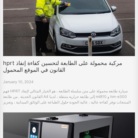
hprt مركبة محمولة على الطابعة لتحسين كفاءة إنفاذ
القانون في الموقع المحمول
January 10, 2024
فهم HPRT سيارة طابعة محمولة على متن سلسلة الطابعة ، هو الخيار المثالي لإنفاذ
القانون الحديثة . من طابعة A4 إلى طابعة حرارية متنقلة ، لدينا mt810 و hm-e300
المنتجات توفر كفاءة عالية ، عالية الجودة حلول الطباعة على الوثائق الميدانية ، وتعزيز
إنفاذ القانون المحمول القدرة .