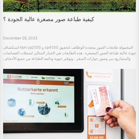
كيفية طباعة صور مصغرة عالية الجودة ؟
December 29, 2023
استكشاف hprt cp2100 و cp4100 المحمولة طابعات الصور متعددة الوظائف لتحقيق
جودة عالية طباعة الصور المصغرة . هذه الطابعات هي الخيار المثالي لسجلات القصاصات
والمشاريع ديي وصور جوازات السفر ، وتوفير حيوية ودائمة الطباعة من جميع الأحجام ،
وتعزيز الإبداع الخاص بك وعملية الطباعة الاحتياجات .