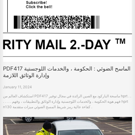
PDF417 الماسح الضوئي : الحكومة ، والخدمات اللوجستية
وإدارة الوثائق اللازمة
January 11, 2024
استكشاف العالم من PDF417 ماسحة الباركود مع الصين الرائدة في مجال توفير hprt . .
. . . . . فهم هوية الحكومة ، والخدمات اللوجستية وإدارة الوثائق والتطبيقات ، وفهم hprt
n130 كفاءة عالية رمز شريط المسح الضوئي ميزات متقدمة .