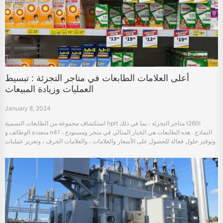
أعلى العلامات الطابعات في متاجر التجزئة : تبسيط
العمليات وزيادة المبيعات
January 8, 2024
استكشاف مجموعة من الطابعات التسمية hprt متاجر التجزئة ، بما في ذلك t260l
متعددة الوظائف و n41 النماذج . هذه الطابعات هي الخيار المثالي في متجر ومستودع ،
وتوفير حلول فعالة للحصول على الأسعار والعلامات ، والعلامات الجرف ، وتعزيز عمليات
البيع بالتجزئة وتجربة العملاء .