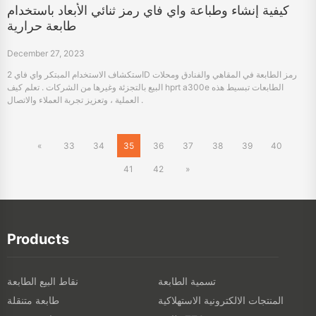
كيفية إنشاء وطباعة واي فاي رمز ثنائي الأبعاد باستخدام
طابعة حرارية
December 27, 2023
استكشاف الاستخدام المبتكر واي فاي 2D رمز الطابعة في المقاهي والفنادق ومحلات
البيع بالتجزئة وغيرها من الشركات . تعلم كيف hprt a300e الطابعات تبسيط هذه
العملية ، وتعزيز تجربة العملاء والاتصال .
«
33
34
35
36
37
38
39
40
41
42
»
Products
تسمية الطابعة
نقاط البيع الطابعة
المنتجات الالكترونية الاستهلاكية
طابعة متنقلة