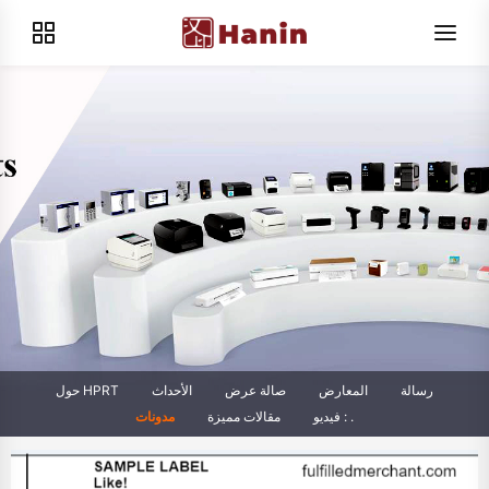
رسالة
المعارض
صالة عرض
الأحداث
حول HPRT
فيديو : .
مقالات مميزة
مدونات