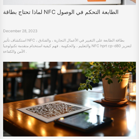
لماذا تحتاج بطاقة NFC الطابعة التحكم في الوصول
December 28, 2023
استكشاف تأثير NFC بطاقة الطابعة على التغيير في الأعمال التجارية ، والفنادق ،
والتعليم ، والحكومة . فهم كيفية استخدام متقدمة تكنولوجيا NFC hprt cp-d80 لتعزيز
الأمن والكفاءة .