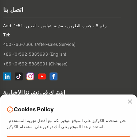
اتصل بنا
Add: 1-5f ، رقم 8 ، جنوب الطريق ، مدينة شيامن ، الصين
Tel:
400-766-7666 (After-sales Service)
+86-(0)592-5885993 (English)
+86-(0)592-5885991 (Chinese)
اشترك في نشرتنا الإخبارية
شخص
Cookies Policy
الاتصال
نحن نستخدم الكوكيز على الموقع لتوفير لكم مع أفضل تجربة المستخدم .
استخدام هذا الموقع يعني أنك توافق على استخدام الكوكيز .