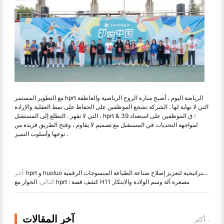
مع التطوير المستمر hprt الرياضة اليوم ، أصبح منارة الروح الرياضية والعاطفة
التي لا نهاية لها . الشركة تشجع الموظفين على الحفاظ على نمط العقلية والإرادة
التي لا تقهر . التطلع إلى المستقبل ، hprt & 39 ؛ ق الموظفين على استعداد
لمواجهة التحديات في المستقبل مع تصميم لا يقاوم ، وفتح الطريق فريدة من
نوعها وأسلوب التميز .
hprt و huoluo ذكي بناء شراكة استراتيجية لتعزيز إصلاح صناعة الطباعة المنسوجات الرقمية
آخر:
الحوار مع hprt : كشف قصة H11 مصغرة آلة وسم الولادة والابتكار
التالي:
آخر المقالات
أكثر .