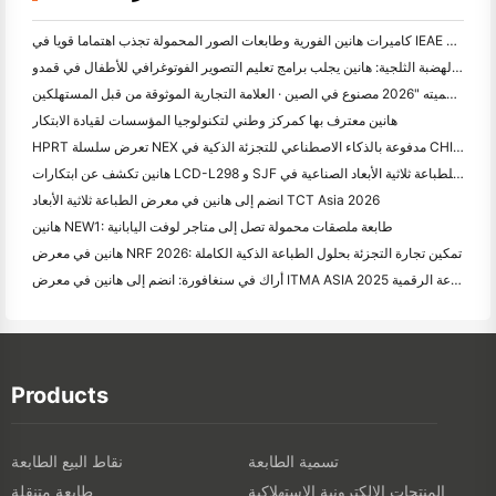
كاميرات هانين الفورية وطابعات الصور المحمولة تجذب اهتماما قويا في IEAE شنتشن 2026
رحلة عبر الهضبة الثلجية: هانين يجلب برامج تعليم التصوير الفوتوغرافي للأطفال في قمدو
هانين تحصل على شرف جديد على المستوى الوطني: تم تسميته "2026 مصنوع في الصين · العلامة التجارية الموثوقة من قبل المستهلكين"
هانين معترف بها كمركز وطني لتكنولوجيا المؤسسات لقيادة الابتكار
HPRT تعرض سلسلة NEX مدفوعة بالذكاء الاصطناعي للتجزئة الذكية في CHINASHOP 2026
هانين تكشف عن ابتكارات LCD-L298 و SJF للطباعة ثلاثية الأبعاد الصناعية في TCT Asia 2026
انضم إلى هانين في معرض الطباعة ثلاثية الأبعاد TCT Asia 2026
هانين NEW1: طابعة ملصقات محمولة تصل إلى متاجر لوفت اليابانية
هانين في معرض NRF 2026: تمكين تجارة التجزئة بحلول الطباعة الذكية الكاملة
أراك في سنغافورة: انضم إلى هانين في معرض ITMA ASIA 2025 لتشهد أحدث تكنولوجيا الطباعة الرقمية
Products
تسمية الطابعة
نقاط البيع الطابعة
المنتجات الالكترونية الاستهلاكية
طابعة متنقلة