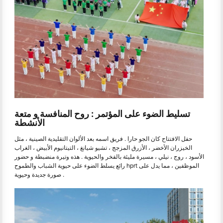
تسليط الضوء على المؤتمر : روح المنافسة و متعة
الأنشطة
حفل الافتتاح كان الجو حارا . فريق اسمه بعد الألوان التقليدية الصينية ، مثل
الخيزران الأخضر ، الأزرق المزجج ، تشيو شيانغ ، التيتانيوم الأبيض ، الغراب
الأسود ، روج ، نيلي ، مسيرة مليئة بالفخر والحيوية . هذه وتيرة منضبطة و حضور
رائع يسلط الضوء على حيوية الشباب والطموح hprt الموظفين ، مما يدل على
صورة جديدة وحيوية .