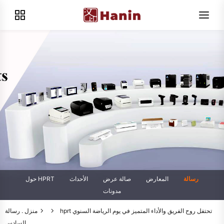
رسالة
المعارض
صالة عرض
الأحداث
حول HPRT
مدونات
hprt تحتفل روح الفريق والأداء المتميز في يوم الرياضة السنوي
منزل .
رسالة
السادس