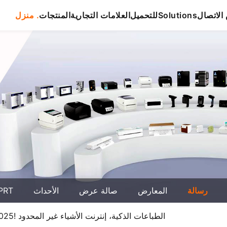
لاتصال
Solutions
للتحميل
العلامات التجارية
المنتجات
منزل .
رسالة
المعارض
صالة عرض
الأحداث
حول T
انضم إلى هانين في معرض شنتشن IOTE 2025! الطباعات الذكية، إنترنت الأشياء غير المحدود