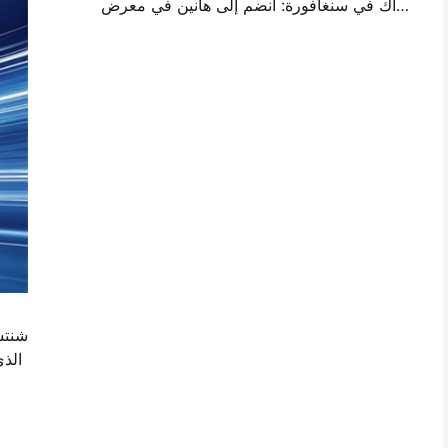
أراك في سنغافورة: انضم إلى هانين في معرض ITMA ASIA 2025 لتشهد أحدث تكنولوجيا الطباعة الرقمية