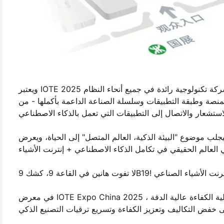
ويعتبر IOTE 2025 أحد أكبر أحداث إنترنت الأشياء في العالم ، وسوف توحد أكثر من 1000 شركة تكنولوجية رائدة في جميع أنحاء النظام
المنصة وطبقة التطبيقات وسلسلة الصناعة الداعمة بأكملها - من
مثيرة للإعجاب، وسيجلب موضوع "البيئة الذكية، العالم المتصل" إلى الحياة، ويعرض
في معرض IOTE Expo China 2025 ، ستكشف هانين عن مجموعة كاملة من حلول التعرف الشاملة عالية الكفاءة عالية الدقة