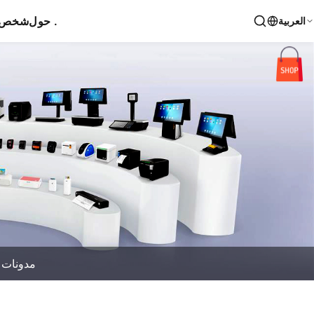
حول .
شخص ا
العربية
مدونات