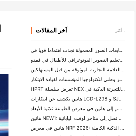
آخر المقالات
أكثر .
كاميرات هانين الفورية وطابعات الصور المحمولة تجذب اهتماما قويا في IEAE شنتشن 2026
رحلة عبر الهضبة الثلجية: هانين يجلب برامج تعليم التصوير الفوتوغرافي للأطفال في قمدو
هانين تحصل على شرف جديد على المستوى الوطني: تم تسميته "2026 مصنوع في الصين · العلامة التجارية الموثوقة من قبل المستهلكين"
هانين معترف بها كمركز وطني لتكنولوجيا المؤسسات لقيادة الابتكار
HPRT تعرض سلسلة NEX مدفوعة بالذكاء الاصطناعي للتجزئة الذكية في CHINASHOP 2026
هانين تكشف عن ابتكارات LCD-L298 و SJF للطباعة ثلاثية الأبعاد الصناعية في TCT Asia 2026
انضم إلى هانين في معرض الطباعة ثلاثية الأبعاد TCT Asia 2026
هانين NEW1: طابعة ملصقات محمولة تصل إلى متاجر لوفت اليابانية
هانين في معرض NRF 2026: تمكين تجارة التجزئة بحلول الطباعة الذكية الكاملة