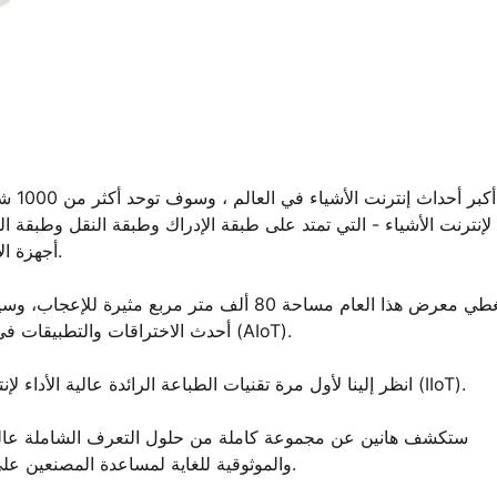
 لإنترنت الأشياء - التي تمتد على طبقة الإدراك وطبقة النقل وطبقة 
أجهزة الاستشعار والاتصال إلى التطبيقات التي تعمل بالذكاء الاصطناعي.
ويغطي معرض هذا العام مساحة 80 ألف متر مربع 
أحدث الاختراقات والتطبيقات في العالم الحقيقي في تكامل الذكاء الاصطناعي + إنترنت الأشياء (AIoT).
لا تفوت هانين في القاعة 9، كشك 9B19! انظر إلينا لأول مرة تقنيات الطباعة الرائدة عالية الأداء لإنترنت الأشياء الصناعي (IIoT).
والموثوقية للغاية لمساعدة المصنعين على خفض التكاليف وتعزيز الكفاءة وتسريع ترقيات التصنيع الذكي.