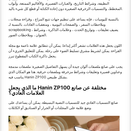
النظيفة، وشرائط التاريخ، والعبارات القصيرة، والأقاليم الممتعة، وأبواب
المخطط، والتسميات الزخرفية الصغيرة دون إعادة الكتابة أو قطع كل شيء باليد.
بالنسبة لليوميات ، فإنه يساعد على تنظيم جهات تتبع المزاج ، وقراءة سجلات ،
وملاحظات السفر ، والصفحات اليومية ، ومتعقبات العادات. بالنسبة لـ
scrapbooking ، يضيف تعليقات ، وتواريخ الحدث ، وعلامات الذاكرة ، وشرائط
العنوان ، وملاحظات الصور.
اللون يجعل هذه العلامات تشعر أكثر إبداعا. يمكن أن تتطابق علامة ناعمة مع مجلة
القراءة. يمكن لشريط مشرق تسليط الضوء على رحلة. يمكن للتعليق الجريء أن
يجعل ذاكرة الكتاب المقطوع تبرز.
يجب على صانع ملصقات ألوان جيدة أن يسهل التفاصيل الصغيرة: ملصقات مدمجة
وعناوين قصيرة وتعليقات وشرائط مزخرفة وملصقات حرفية. هذا هو المكان الذي
يناسب فيه Hanin ZP100 بشكل طبيعي.
ما الذي يجعل Hanin ZP100 مختلفة عن صانع
العلامات العادي؟
صانع التسميات العادي جيد للتسميات النصية البسيطة. يمكن أن يساعدك على
وضع علامة على المجلدات أو الجرار أو الصناديق أو الكابلات.