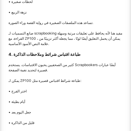
• لحظات صغيرة
• نزهة الربيع
تساعد هذه الملصقات الصغيرة في رواية القصة وراء الصورة.
صانع التسميات لـ scrapbooking مفيد هنا لأنه يحافظ على تعليقات مرتبة وسهلة
القراءة. مع ZP100 ، يمكن أن يحمل التعليق أيضًا لونًا ، مما يجعله أكثر تزيينًا من
علامة النص الأسود الأساسية.
4. طباعة اقتباس شرائط وملاحظات الذاكرة
كثير من الصحفيين يحبون الاقتباسات. يستخدم Scrapbookers أيضًا عبارات
قصيرة لتحديد نغمة الصفحة.
يمكن لـ ZP100 طباعة شرائط اقتباس قصيرة مثل:
• اختر الفرح
• أيام بطيئة
• جعل اليوم يعد
• قليل من الذاكرة