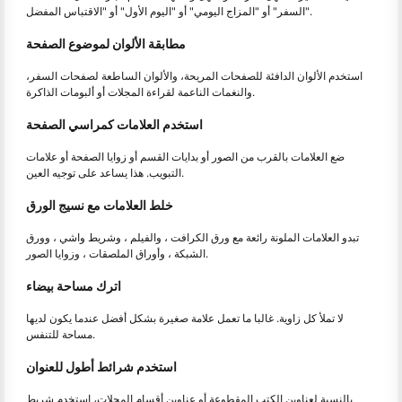
السفر" أو "المزاج اليومي" أو "اليوم الأول" أو "الاقتباس المفضل".
مطابقة الألوان لموضوع الصفحة
استخدم الألوان الدافئة للصفحات المريحة، والألوان الساطعة لصفحات السفر،
والنغمات الناعمة لقراءة المجلات أو ألبومات الذاكرة.
استخدم العلامات كمراسي الصفحة
ضع العلامات بالقرب من الصور أو بدايات القسم أو زوايا الصفحة أو علامات
التبويب. هذا يساعد على توجيه العين.
خلط العلامات مع نسيج الورق
تبدو العلامات الملونة رائعة مع ورق الكرافت ، والفيلم ، وشريط واشي ، وورق
الشبكة ، وأوراق الملصقات ، وزوايا الصور.
اترك مساحة بيضاء
لا تملأ كل زاوية. غالبا ما تعمل علامة صغيرة بشكل أفضل عندما يكون لديها
مساحة للتنفس.
استخدم شرائط أطول للعنوان
بالنسبة لعناوين الكتب المقطوعة أو عناوين أقسام المجلات، استخدم شريط