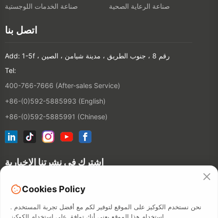
صناعة الرعاية الصحية
صناعة الخدمات اللوجستية
اتصل بنا
Add: 1-5f ، رقم 8 ، جنوب الطريق ، مدينة شيامن ، الصين
Tel:
400-766-7666 (After-sales Service)
+86-(0)592-5885993 (English)
+86-(0)592-5885991 (Chinese)
اشترك في نشرتنا الإخبارية
شخص
Cookies Policy
الاتصال
نحن نستخدم الكوكيز على الموقع لتوفير لكم مع أفضل تجربة المستخدم .
استخدام هذا الموقع يعني أنك توافق على استخدام الكوكيز .