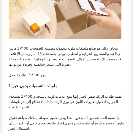
هانين ZP100 يتجاوز ذلك. هو صانع ملصقات ملونة محمولة مصممة للصفحات
الإبداعية والمشاريع الحرفية والتنظيم اليومي. باستخدام 15 مم وسائل الإعلام ،
فإنه يسمح لك بتخصيص أطوال التسميات بحرية ، وإنتاج ملونة ، وتسميات جذابة
بصريا التي تشعر شخصية وفريدة من نوعها.
إليك ما يجعل ZP100 يبرز.
1. ملونات التسميات بدون حبر
يستخدم ZP100 تقنية طباعة الزنك صفر الحبر. إنها تنتج علامات لونية باستخدام
الحرارة لتفعيل تغييرات اللون في ورق الزنك ، لذلك لا تحتاج إلى خرطوشات
الحبر التقليدية.
بالنسبة للمستخدمين المبدعين ، هذا يبقي الأمور بسيطة. يمكنك طباعة عنوان
ملون أو تسمية تاريخ أو عبارة قصيرة دون إعداد طابعة بحجم كامل أو القلق بشأن
استبدال الحبر.