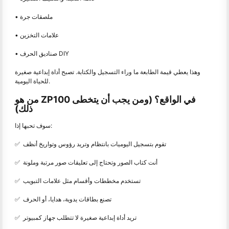
• ملصقات جرة
• علامات التخزين
• صناديق الحرف DIY
وهذا يعطي قيمة الطابعة ما وراء التسجيل والكتابة. تصبح أداة إبداعية صغيرة
للحياة اليومية.
من هو ZP100 في الواقع؟ (ومن يجب أن يتخطى
ذلك)
سوف تحبها إذا:
✅ ️ تقوم بتسجيل اليوميات بانتظام وتريد رؤوس وتواريخ أنظف
✅ ️ أنت كتاب الصور وتحتاج إلى تعليقات صور مرتبة وملونة
✅ ️ تستخدم مخططات وأقسام مثل علامات التبويب
✅ ️ تصنع بطاقات يدوية، هدايا، أو الحرف
✅ ️ تريد أداة إبداعية صغيرة لا تتطلب جهاز كمبيوتر