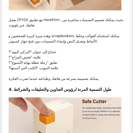
يعمل ZP100 مع تطبيق HerePrint ، بحيث يمكنك تصميم التسميات مباشرة من
هاتفك عبر بلوتوث.
وهذه ميزة كبيرة للصحفيين و scrapbookers. يمكنك استخدام القوالب وخلط
الأنماط وتعديل النص وإنشاء التسميات دون فتح جهاز كمبيوتر.
تحتاج إلى عنوان "التركيز اليوم"؟
علامة "فحص المزاج"؟
تعليق "رحلة عطلة نهاية الأسبوع"؟
علامة التبويب "الكتب التي أحببتها؟
يمكنك تصميمه بسرعة من هاتفك وطباعته عندما تضرب الفكرة.
4. طول التسمية المرنة لرؤوس العناوين والتعليقات والشرائط