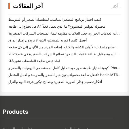
آخر المقالات
أكثر .
كيفية اختيار برنامج المطعم المناسب لمطعمك الصغير أو المتوسط
هل تحتاج إلى طابعة A4 محمولة لفواتير المستودع؟ ما الذي يعمل فعلاً
هل يمكن لطابعات العلامات الحرارية جعل العلامات مقاومة للماء لمنتجات الشركات الصغيرة؟
أفضل كاميرا فورية للمبتدئين الذين لا يريدون إهدار الورق
أفضل صانع ملصقات الألوان للكتابة والكتابة: إضافة المزيد من الألوان إلى كل صفحة
الكتابة اليدوية مقابل طباعة علامات الشحن: نصائح للشركات الصغيرة في عام 2026
لماذا تبقى طابعة الملصقات تشويشًا؟
كيفية اختيار طابعة صور جيب: دليل كامل لمستخدمي اليوميات والسفر و iPhone
أفضل طابعة محمولة بدون حبر للسفر والمدرسة والعمل المتنقل: Hanin MT620 Pro Review
أفكار تصميم جدار الصورة الصغيرة ونصائح ديكور غرفة النوم والنزل
Products
تسمية الطابعة
نقاط البيع الطابعة