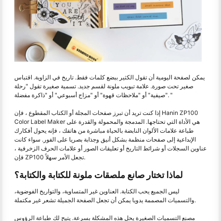
يمكن لصفحة اليومية أن تقول الكثير ببضع كلمات فقط. تاريخ في الزاوية. اقتباس
صغير تحت صورة. علامة تبويب ملونة لقسم جديد. تسمية صغيرة تقول "رحلة
صيفية" أو "ملاحظات قهوة" أو "مزاج أسبوعي" أو "ذاكرة مفضلة". "
إذا كنت تريد أن تبرز صفحات المجلة أو الكتاب المقطوع ، فإن Hanin ZP100
Color Label Maker هي الأداة التي تحتاجها. المدمجة والمحمولة والقدرة على
طباعة علامات الألوان النابضة بالحياة مباشرة من هاتفك ، فإنه يحول أفكارك
الإبداعية إلى صفحات منظمة بشكل أنيق وجذابة بصريا على الفور. سواء كانت
عناوين السجلات أو شرائط التاريخ أو تعليقات الصور أو علامات الحرف الزخرفية ،
فإن ZP100 تجعل الأمر سهلاً.
لماذا تختار صانع ملصقات ملونة للكتابة والكتابة؟
ليس الجميع يحب الكتابة. العناوين غير المتساوية، والتواريخ الفوضوية،
والتسميات المصممة يدويا يمكن أن تجعل الصفحة الجميلة تشعر غير مكتملة.
مصنع التسميات الصغيرة يحل هذه المشكلة بسرعة. يتيح لك طباعة الرؤوس