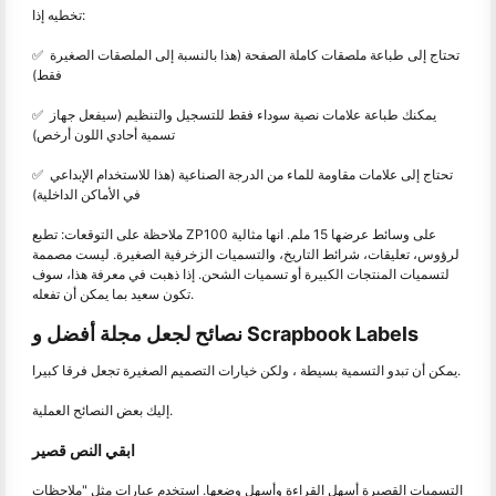
تخطيه إذا:
✅ ️ تحتاج إلى طباعة ملصقات كاملة الصفحة (هذا بالنسبة إلى الملصقات الصغيرة
فقط)
✅ ️ يمكنك طباعة علامات نصية سوداء فقط للتسجيل والتنظيم (سيفعل جهاز
تسمية أحادي اللون أرخص)
✅ ️ تحتاج إلى علامات مقاومة للماء من الدرجة الصناعية (هذا للاستخدام الإبداعي
في الأماكن الداخلية)
ملاحظة على التوقعات: تطبع ZP100 على وسائط عرضها 15 ملم. انها مثالية
لرؤوس، تعليقات، شرائط التاريخ، والتسميات الزخرفية الصغيرة. ليست مصممة
لتسميات المنتجات الكبيرة أو تسميات الشحن. إذا ذهبت في معرفة هذا، سوف
تكون سعيد بما يمكن أن تفعله.
نصائح لجعل مجلة أفضل و Scrapbook Labels
يمكن أن تبدو التسمية بسيطة ، ولكن خيارات التصميم الصغيرة تجعل فرقا كبيرا.
إليك بعض النصائح العملية.
ابقي النص قصير
التسميات القصيرة أسهل القراءة وأسهل وضعها. استخدم عبارات مثل "ملاحظات