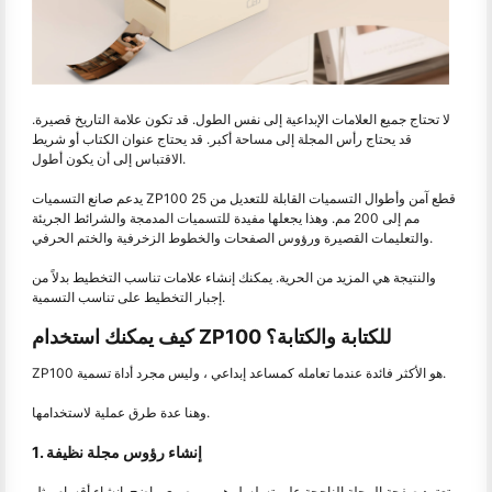
لا تحتاج جميع العلامات الإبداعية إلى نفس الطول. قد تكون علامة التاريخ قصيرة.
قد يحتاج رأس المجلة إلى مساحة أكبر. قد يحتاج عنوان الكتاب أو شريط
الاقتباس إلى أن يكون أطول.
يدعم صانع التسميات ZP100 قطع آمن وأطوال التسميات القابلة للتعديل من 25
مم إلى 200 مم. وهذا يجعلها مفيدة للتسميات المدمجة والشرائط الجريئة
والتعليمات القصيرة ورؤوس الصفحات والخطوط الزخرفية والختم الحرفي.
والنتيجة هي المزيد من الحرية. يمكنك إنشاء علامات تناسب التخطيط بدلاً من
إجبار التخطيط على تناسب التسمية.
كيف يمكنك استخدام ZP100 للكتابة والكتابة؟
ZP100 هو الأكثر فائدة عندما تعامله كمساعد إبداعي ، وليس مجرد أداة تسمية.
وهنا عدة طرق عملية لاستخدامها.
1. إنشاء رؤوس مجلة نظيفة
تعتمد صفحة المجلة الناجحة على تسلسل هرمي بصري واضح. إنشاء أقسام مثل