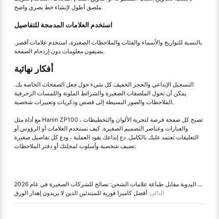
ملصق أطول لإنشاء خط بصري واضح.
استخدم العلامات المدمجة للتفاصيل
بالنسبة للتواريخ والأسماء والفئات والملاحظات الصغيرة، استخدم علامات أقصر.
يضيفون معلومات دون إزدحام الصفحة.
أفكار نهائية
التسجيل الإبداعي والحجز الخفيف كل شيء حول جعل الصفحات الخاصة بك.
يمكن أن تحول الملصقات الصغيرة والشرائط الملونة واللمسات الزخرفية
الملاحظات والصور البسيطة إلى قصص وذكريات وتعبيرات شخصية.
مع أداة مثل Hanin ZP100 ، تصبح كل صفحة فرصة لتجربة الألوان والتخطيطات
والعبارات وعناصر التصميم الصغيرة. كيف تستخدم العلامات أو الرؤوس أو
التعليقات تعتمد عليك بالكامل. دع إبداعك يقود العملية ، ودع كل تفاصيل صغيرة
تضيف شخصية وأسلوب لمجلتك أو دفتر الملاحظات.
ر:
الكتابة اليدوية مقابل طباعة علامات الشحن: نصائح للشركات الصغيرة في عام 2026
التالي:
أفضل كاميرا فورية للمبتدئين الذين لا يريدون إهدار الورق