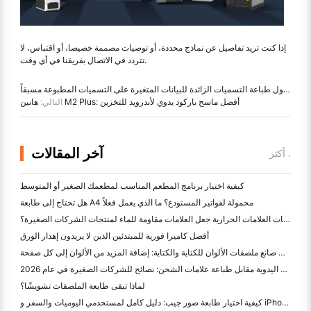
إذا كنت تريد تفاصيل عن نماذج محددة، أو توصيات مصممة خصيصا، أو اقتباس، لا
تتردد في الاتصال بفريقنا في أي وقت.
آخر:
حلول طباعة التسميات الزائدة للبيانات المتغيرة على التسميات المطبوعة مسبقاً
هانين M2 Plus: أفضل ماسح باركود يدوي لأندرويد للتخزين
التالي:
آخر المقالات
أكثر .
كيفية اختيار برنامج المطعم المناسب لمطعمك الصغير أو المتوسط
هل تحتاج إلى طابعة A4 محمولة لفواتير المستودع؟ ما الذي يعمل فعلاً
هل يمكن لطابعات العلامات الحرارية جعل العلامات مقاومة للماء لمنتجات الشركات الصغيرة؟
أفضل كاميرا فورية للمبتدئين الذين لا يريدون إهدار الورق
أفضل صانع ملصقات الألوان للكتابة والكتابة: إضافة المزيد من الألوان إلى كل صفحة
الكتابة اليدوية مقابل طباعة علامات الشحن: نصائح للشركات الصغيرة في عام 2026
لماذا تبقى طابعة الملصقات تشويشًا؟
كيفية اختيار طابعة صور جيب: دليل كامل لمستخدمي اليوميات والسفر و iPhone