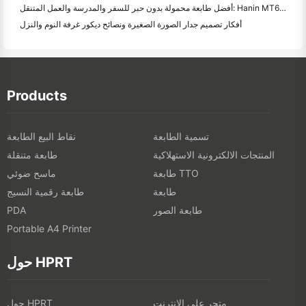
أفضل طابعة محمولة بدون حبر للسفر والمدرسة والعمل المتنقل: Hanin MT620 Pro Review
أفكار تصميم جدار الصورة الصغيرة ونصائح ديكور غرفة النوم والنزل
Products
تسمية الطابعة
نقاط البيع الطابعة
المنتجات الالكترونية الاستهلاكية
طابعة متنقلة
طابعة TTO
ماسح ضوئي
طابعة
طابعة رقمية النسيج
طابعة الصور
PDA
Portable A4 Printer
حول HPRT
متجر على الانترنت
حول HPRT