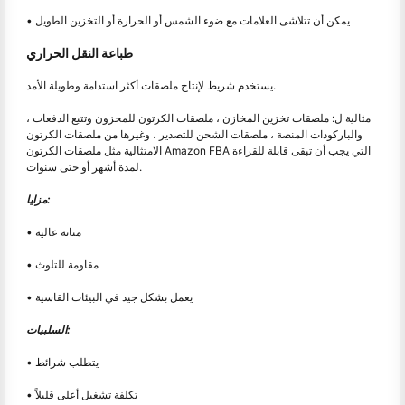
• يمكن أن تتلاشى العلامات مع ضوء الشمس أو الحرارة أو التخزين الطويل
طباعة النقل الحراري
يستخدم شريط لإنتاج ملصقات أكثر استدامة وطويلة الأمد.
مثالية ل: ملصقات تخزين المخازن ، ملصقات الكرتون للمخزون وتتبع الدفعات ،
والباركودات المنصة ، ملصقات الشحن للتصدير ، وغيرها من ملصقات الكرتون
الامتثالية مثل ملصقات الكرتون Amazon FBA التي يجب أن تبقى قابلة للقراءة
لمدة أشهر أو حتى سنوات.
مزايا:
• متانة عالية
• مقاومة للتلوث
• يعمل بشكل جيد في البيئات القاسية
السلبيات:
• يتطلب شرائط
• تكلفة تشغيل أعلى قليلاً