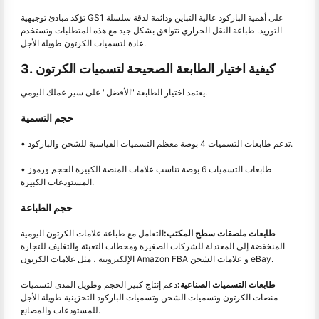
تؤكد مبادئ توجيهية GS1 على أهمية الباركود عالية التباين ودائمة لدقة سلسلة
التوريد. طباعة النقل الحراري تتوافق بشكل جيد مع هذه المتطلبات وتستخدم
عادة لتسميات الكرتون طويلة الأجل.
3. كيفية اختيار الطابعة الصحيحة لتسميات الكرتون
يعتمد اختيار الطابعة "الأفضل" على سير عملك اليومي.
حجم التسمية
• تدعم طابعات التسميات 4 بوصة معظم التسميات القياسية للشحن والباركود.
• طابعات التسميات 6 بوصة تناسب علامات المنصة الكبيرة الحجم ورموز
المستودعات الكبيرة.
حجم الطباعة
طابعات ملصقات سطح المكتب:
التعامل مع طباعة علامات الكرتون اليومية
المنخفضة إلى المعتدلة للشركات الصغيرة ومحطات التعبئة والتغليف للتجارة
الإلكترونية ، مثل علامات الكرتون Amazon FBA و علامات الشحن eBay.
طابعات التسميات الصناعية:
دعم إنتاج كبير الحجم وطويل المدى لتسميات
منصات الكرتون وتسميات الشحن وتسميات الباركود التخزينية طويلة الأجل
للمستودعات والمصانع.