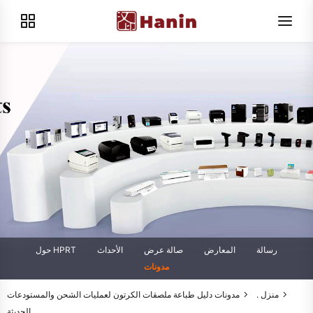
رسالة
المعارض
صالة عرض
الأحداث
حول HPRT
مدونات
منزل .
مدونات
دليل طباعة ملصقات الكرتون لعمليات الشحن والمستودعات
الحديثة