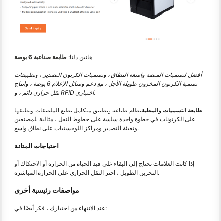
هانين دلتا:
طابعة صناعية 6 بوصة
أفضل لتسميات المنصة واسعة النطاق ، وتسميات الكرتون التصدير ، وتطبيقات
تسمية الكرتون المخزون طويلة الأجل ، مع دعم وسائل الإعلام 6 بوصة ، وإنتاج
نقل حراري دائم ، و RFID اختياري.
طابعة التسميات والمطبق
نظام طباعة وتطبيق متكامل يطبع الملصقات ويطبقها
على الكرتونات في خطوة واحدة سلسة على خطوط النقل ، مثالية للمصنعين
وتعبئة التصدير ومراكز اللوجستيات على نطاق واسع.
احتياجات المتانة
إذا كانت العلامات تحتاج إلى البقاء على قيد الحياة من الحرارة أو الاحتكاك أو
التخزين الطويل ، اختر النقل الحراري على الحرارة المباشرة.
مواصفات رئيسية أخرى
عند الانتهاء من اختيارك ، فكر أيضًا في: