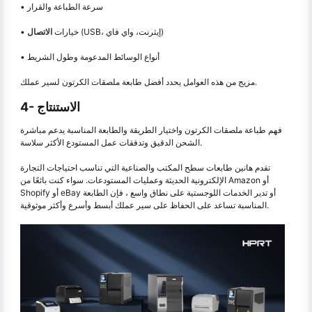
• سرعة الطباعة والقرار
(USB، إيثرنت، واي فاي)
• خيارات
الاتصال
• أنواع الوسائط المدعومة وطول الشريط
مزيج من هذه العوامل يحدد أفضل طابعة ملصقات الكرتون لسير عملك.
4- الاستنتاج
فهم طباعة ملصقات الكرتون واختيار الطريقة والطابعة المناسبة يدعم مباشرة
الشحن الدقيق وتدفقات عمل المستودع الأكثر سلاسة.
تقدم هانين طابعات سطح المكتب والصناعية التي تناسب احتياجات التجارة
الإلكترونية الحديثة وعمليات المستودعات. سواء كنت بائعًا من Amazon أو
Shopify أو eBay أو تدير الخدمات اللوجستية على نطاق واسع ، فإن الطابعة
المناسبة تساعد على الحفاظ على سير عملك أبسط وأسرع وأكثر موثوقية.