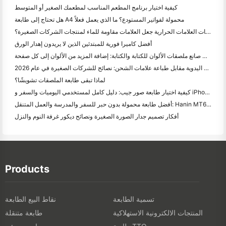
كيفية اختيار برنامج المطعم المناسب لمطعمك الصغير أو المتوسط
هل تحتاج إلى طابعة A4 محمولة لفواتير المستودع؟ ما الذي يعمل فعلاً
هل يمكن لطابعات العلامات الحرارية جعل العلامات مقاومة للماء لمنتجات الشركات الصغيرة؟
أفضل كاميرا فورية للمبتدئين الذين لا يريدون إهدار الورق
أفضل صانع ملصقات الألوان للكتابة والكتابة: إضافة المزيد من الألوان إلى كل صفحة
الكتابة اليدوية مقابل طباعة علامات الشحن: نصائح للشركات الصغيرة في عام 2026
لماذا تبقى طابعة الملصقات تشويشًا؟
كيفية اختيار طابعة صور جيب: دليل كامل لمستخدمي اليوميات والسفر و iPhone
أفضل طابعة محمولة بدون حبر للسفر والمدرسة والعمل المتنقل: Hanin MT620 Pro Review
أفكار تصميم جدار الصورة الصغيرة ونصائح ديكور غرفة النوم والنزل
Products
تسمية الطابعة
نقاط البيع الطابعة
المنتجات الالكترونية الاستهلاكية
طابعة متنقلة