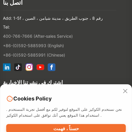
اتصل بنا
Add: 1-5f ، رقم 8 ، جنوب الطريق ، مدينة شيامن ، الصين
Tel:
400-766-7666 (After-sales Service)
+86-(0)592-5885993 (English)
+86-(0)592-5885991 (Chinese)
اشترك في نشرتنا الإخبارية
شخص
Cookies Policy
الاتصال
نحن نستخدم الكوكيز على الموقع لتوفير لكم مع أفضل تجربة المستخدم .
استخدام هذا الموقع يعني أنك توافق على استخدام الكوكيز .
سياسة الخصوصية
مدة الاستخدام
©2026 XIAMEN HANIN CO., LTD.
حسناً ، فهمت