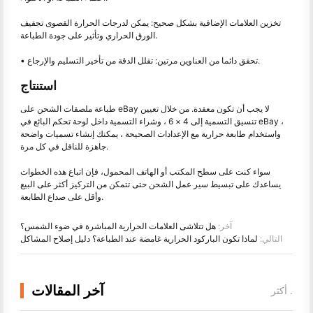
تخزين العلامات الإضافية بشكل صحيح: يمكن لدرجات الحرارة القصوى تجفيف
الورق الحراري وتأثير على جودة الطباعة.
• تحقق دائما من العناوين مرتين: تقلل الدقة من تأخير التسليم والإرجاع.
استنتاج
طباعة ملصقات الشحن على eBay لا يجب أن تكون معقدة. من خلال تعيين
تنسيق التسمية إلى 4 × 6 ، وشراء التسمية داخل لوحة تحكم البائع في eBay ،
واستخدام طابعة حرارية مع الإعدادات الصحيحة ، يمكنك إنشاء تسميات واضحة
جاهزة للناقل في كل مرة.
سواء كنت على سطح المكتب أو الهاتف المحمول، فإن اتباع هذه الخطوات
يساعدك على تبسيط سير عمل الشحن حتى تتمكن من التركيز أكثر على البيع
وأقل على صداع الطابعة.
آخر:
هل تتلاشى العلامات الحرارية المباشرة في ضوء الشمس؟
التالي:
لماذا تكون الباركود الحرارية غامضة عند الطباعة؟ دليل إصلاح المشاكل
آخر المقالات
أكثر .