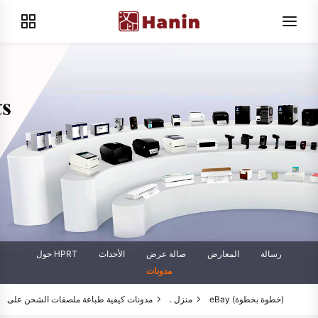
رسالة
المعارض
صالة عرض
الأحداث
حول HPRT
مدونات
كيفية طباعة ملصقات الشحن على eBay (خطوة بخطوة)
منزل .
مدونات