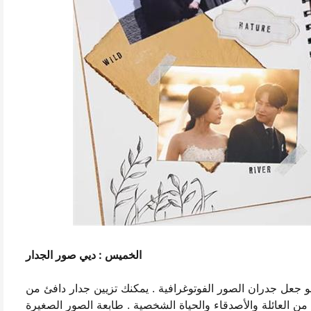
الخميس : ديي صور الجدار
و جعل جدران الصور الفوتوغرافية . يمكنك تزيين جدار دافئ من
والأصدقاء والحياة الشخصية . طابعة الصور الصغيرة cp4000l يمكن أن تستوعب ما يصل