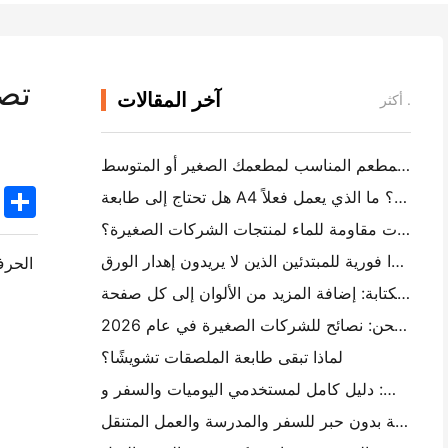
آخر المقالات
أكثر .
كيفية اختيار برنامج المطعم المناسب لمطعمك الصغير أو المتوسط
k
edIn
Twitter
Share
هل تحتاج إلى طابعة A4 محمولة لفواتير المستودع؟ ما الذي يعمل فعلاً
هل يمكن لطابعات العلامات الحرارية جعل العلامات مقاومة للماء لمنتجات الشركات الصغيرة؟
أفضل كاميرا فورية للمبتدئين الذين لا يريدون إهدار الورق
الحرف
أفضل صانع ملصقات الألوان للكتابة والكتابة: إضافة المزيد من الألوان إلى كل صفحة
الكتابة اليدوية مقابل طباعة علامات الشحن: نصائح للشركات الصغيرة في عام 2026
لماذا تبقى طابعة الملصقات تشويشًا؟
كيفية اختيار طابعة صور جيب: دليل كامل لمستخدمي اليوميات والسفر و iPhone
أفضل طابعة محمولة بدون حبر للسفر والمدرسة والعمل المتنقل: Hanin MT620 Pro Review