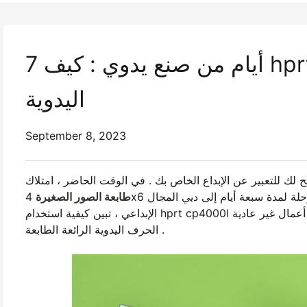
7 أيام من صنع يدوي : كيف hprt cp4000l تصبح مثالية طابعة الصور
اليدوية
September 8, 2023
لك للتعبير عن الإبداع الخاص بك . في الوقت الحاضر ، امتلاك
طابعة الصور الصغيرة
4x6 أصبح ثروة ثمينة ديي المشاريع اليدوية . هذا بلوق سوف يأخذك في رحلة لمدة سبعة أيام إلى ديي المجال
الإبداعي ، تبين كيفية استخدام hprt cp4000l لتحويل المشروع العادي الخاص بك إلى أعمال غير عادية ، hprt cp4000l هو مشروع
الحرف اليدوية الرائعة الطابعة .