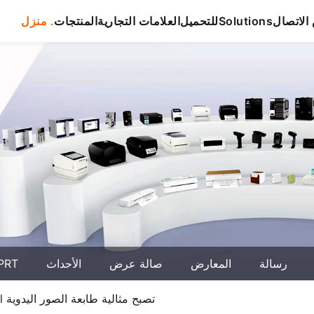
لاتصال
Solutions
للتحميل
العلامات التجارية
المنتجات
منزل .
رسالة
المعارض
صالة عرض
الأحداث
حول T
7 أيام من صنع يدوي : كيف hprt cp4000l تصبح مثالية طابعة الصور اليدوية