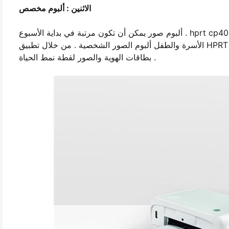
الاثنين : ألبوم مخصص
أن تكون مرتبة في بداية الأسبوع . hprt cp4000l
الأسرة والطفل ألبوم الصور الشخصية . من خلال تطبيق HPRT ، يمكنك بسهولة طباعة أنواع مختلفة من الصور من مختلف الأحجام ، مثل
بطاقات الهوية والصور لقطة نمط الحياة .