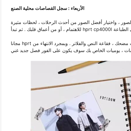
الأربعاء : سجل القصاصات محلية الصنع
لصور ، واختيار أفضل الصور من أحدث الرحلات ، لحظات مثيرة
مجانا hprt التطبيق يسمح لك لتزيين الصور الخاصة بك مع إطارات الصور ، والملصقات مضحك ، فقاعة النص والفلاتر . وبمجرد الانتهاء من