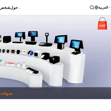
حول .
شخص ا
العربية
مدونات