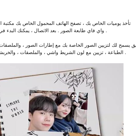
تأخذ يوميات الخاص بك ، تصفح الهاتف المحمول الخاص بك مكتبة ا
للاهتمام ، أو من أعماق قلبك . ثم تبدأ hprt cp4000l واي فاي طابعة الصور . بعد الاتصال ، يمكنك البدء في الطباعة .
الطباعة ، تزيين مع لون الشريط واشي ، والملصقات ، والخربشات ، يوميات الخاص بك سوف يكون على الفور فصل جديد غني .