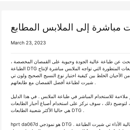
March 23, 2023
 تبحث عن طباعة عالية الجودة وحيوية على القمصان المخصصة ،
الطباعة DTG هو خيار جيد . في الوقت الحاضر ، العديد من المصانع استخدام هذه الطابعات المتطورة التي تواجه الملابس مباشرة لإنتاج
الأحيان الخلط بين كيفية اختيار نوع النسيج الصحيح ولون تي
شيرت لطباعة أفضل القمصان مع طابعاتهم .
لاءمة للاستخدام المباشر في طباعة الملابس . في هذا الدليل
يح ذلك ، سوف نركز على استخدام أصباغ أحبار الطابعات DTG ، لأنها
هي حاليا الأكثر شعبية الطابعات DTG .
hprt da067d هو نموذجي DTG الطابعة التي تستخدم صبغات الحبر . وهو يوفر سرعة عالية الطباعة عالية الأداء تي شيرت الطباعة .