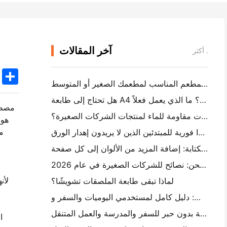
آخر المقالات
أكثر .
k
edIn
Twitter
Share
كيفية اختيار برنامج المطعم المناسب لمطعمك الصغير أو المتوسط
هل تحتاج إلى طابعة A4 محمولة لفواتير المستودع؟ ما الذي يعمل فعلاً
مصطل
هل يمكن لطابعات العلامات الحرارية جعل العلامات مقاومة للماء لمنتجات الشركات الصغيرة؟
م
أفضل كاميرا فورية للمبتدئين الذين لا يريدون إهدار الورق
أفضل صانع ملصقات الألوان للكتابة والكتابة: إضافة المزيد من الألوان إلى كل صفحة
الكتابة اليدوية مقابل طباعة علامات الشحن: نصائح للشركات الصغيرة في عام 2026
لماذا تبقى طابعة الملصقات تشويشًا؟
كيفية اختيار طابعة صور جيب: دليل كامل لمستخدمي اليوميات والسفر و iPhone
أفضل طابعة محمولة بدون حبر للسفر والمدرسة والعمل المتنقل: Hanin MT620 Pro Review