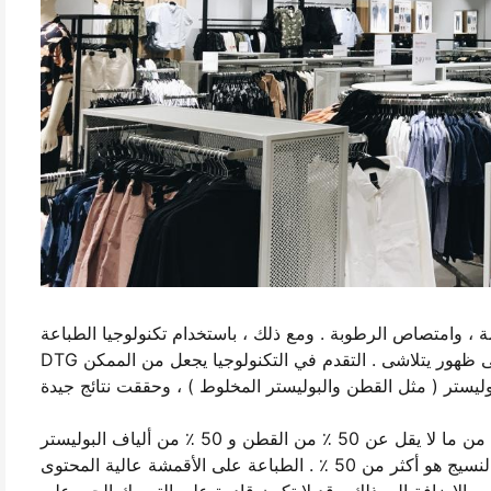
مة ، وامتصاص الرطوبة . ومع ذلك ، باستخدام تكنولوجيا الطباعة
DTG قد يكون أكثر صعوبة لأن البوليستر لا تمتص الحبر بسهولة ، مما يؤدي إلى ظهور يتلاشى . التقدم في التكنولوجيا يجعل من الممكن
عادة ، فمن المستحسن استخدام مزيج من ما لا يقل عن 50 ٪ من القطن و 50 ٪ من ألياف البوليستر DTG الطباعة . DTG الطباعة
يمكن أن تكون أكثر صعوبة إذا كانت نسبة من ألياف البوليستر في مزيج النسيج هو أكثر من 50 ٪ . الطباعة على الأقمشة عالية المحتوى