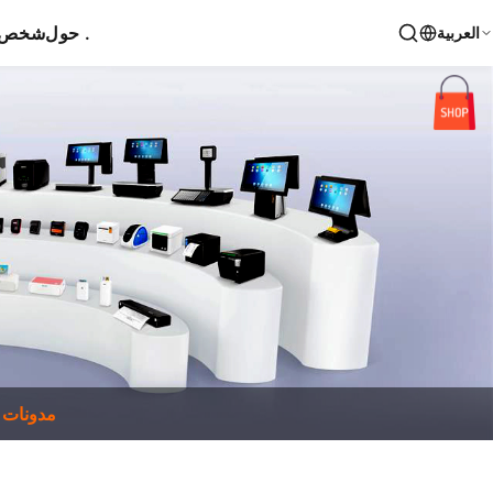
حول .
شخص ا
العربية
مدونات