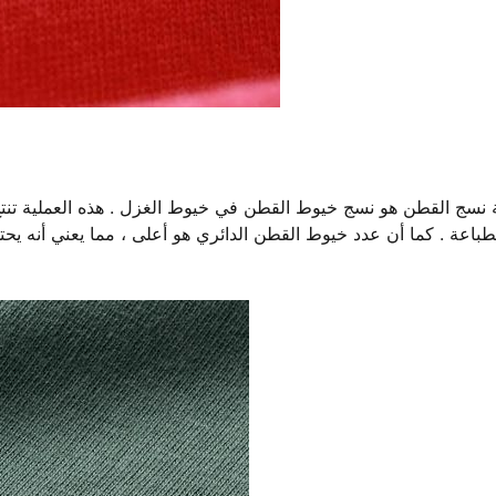
نسج القطن هو نسج خيوط القطن في خيوط الغزل . هذه العملية تنتج أكث