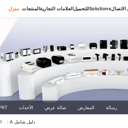
لاتصال
Solutions
للتحميل
العلامات التجارية
المنتجات
منزل .
رسالة
المعارض
صالة عرض
الأحداث
حول T
أفضل تي شيرت مباشرة إلى الملابس المطابع : A دليل شامل