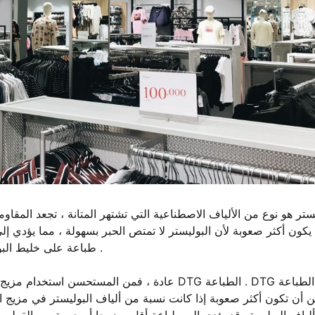
يستر هو نوع من الألياف الاصطناعية التي تشتهر المتانة ، تجعد المقاو
طباعة على خليط البوليستر ( مثل القطن والبوليستر المخلوط ) ، وحققت نتائج جيدة .