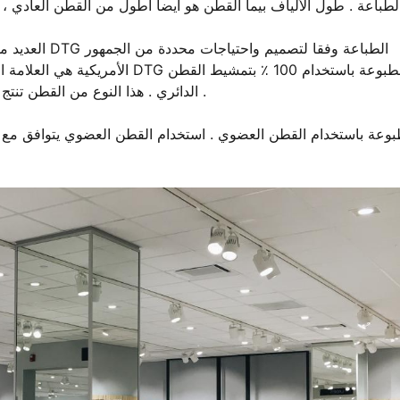
العديد من الع
الدائري . هذا النوع من القطن تنتج أقمشة ناعمة ودائمة ، ومناسبة جدا لطباعة التصاميم التفصيلية .