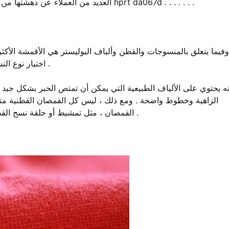
للحصول على مزيد من المعلومات حول hprt da067d . . . . . . .
العديد من العملاء عن دهشتها من 
وفيما يتعلق بالمنسوجات والقطن وألياف البوليستر هي الأقمشة الأك
اختيار نوع النسيج بينهما . نضع في اعتبارنا أن لديهم مزايا وعيوب في الطباعة .
الزاهية وخطوط واضحة . ومع ذلك ، ليس كل القمصان القطنية متسا
القمصان ، مثل تمشيط أو حلقة نسج القطن . وفيما يلي عرض موجز لأنواع مختلفة من الأقمشة القطنية .