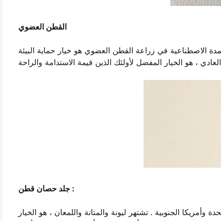
القطن العضوي
ية في زراعة القطن العضوي هو خيار حماية البيئة DTG الطباعة . كما أنها أكثر ليونة
جلد حصان قطن :
 وأمريكا الجنوبية . تشتهر ليونة والمتانة واللمعان ، هو الخيار