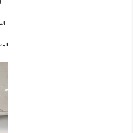
الأمثل DTG الطباعة . طول الألياف بيما القطن هو أيضا أطول من القطن العادي ، مما يجعل سطح الطباعة أكثر سلاسة وأكثر تجانسا .