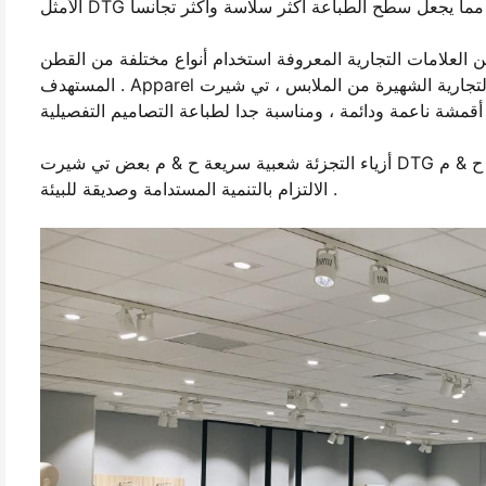
لامات التجارية المعروفة استخدام أنواع مختلفة من القطن DTG الطباعة وفقا لتصميم واحتياجات محددة من الجمهور
المستهدف . Apparel الأمريكية هي العلامة التجارية الشهيرة من الملابس ، تي شيرت DTG المطبوعة باستخدام 100 ٪ بتمشيط القطن
أزياء التجزئة شعبية سريعة ح & م بعض تي شيرت DTG المطبوعة باستخدام القطن العضوي . استخدام القطن العضوي يتوافق مع ح & م
الالتزام بالتنمية المستدامة وصديقة للبيئة .