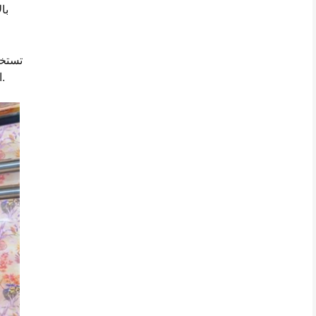
با
تستخد
التبخير والغسيل، تخلق هذه التقنية أنماط حية ودائمة، وتجنب المشاكل الشائعة في الطباعة التقليدية، مثل نزيف الألوان وعدم التنفس.