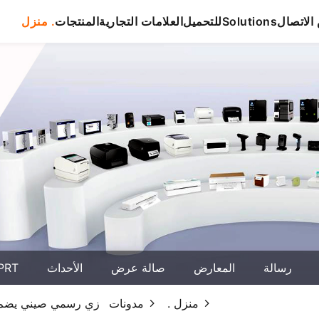
لاتصال
Solutions
للتحميل
العلامات التجارية
المنتجات
منزل .
رسالة
المعارض
صالة عرض
الأحداث
حول T
منزل .
مدونات
زي رسمي صيني يضم طباع