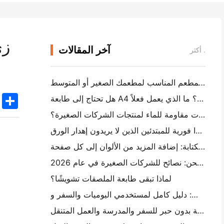
زي
آخر المقالات
أكثر .
كيفية اختيار برنامج المطعم المناسب لمطعمك الصغير أو المتوسط
k
edIn
Twitter
Share
هل تحتاج إلى طابعة A4 محمولة لفواتير المستودع؟ ما الذي يعمل فعلاً
هل يمكن لطابعات العلامات الحرارية جعل العلامات مقاومة للماء لمنتجات الشركات الصغيرة؟
أفضل كاميرا فورية للمبتدئين الذين لا يريدون إهدار الورق
أفضل صانع ملصقات الألوان للكتابة والكتابة: إضافة المزيد من الألوان إلى كل صفحة
الكتابة اليدوية مقابل طباعة علامات الشحن: نصائح للشركات الصغيرة في عام 2026
لماذا تبقى طابعة الملصقات تشويشًا؟
كيفية اختيار طابعة صور جيب: دليل كامل لمستخدمي اليوميات والسفر و iPhone
أفضل طابعة محمولة بدون حبر للسفر والمدرسة والعمل المتنقل: Hanin MT620 Pro Review