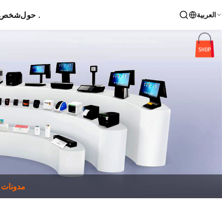
حول .
شخص ا
العربية
مدونات