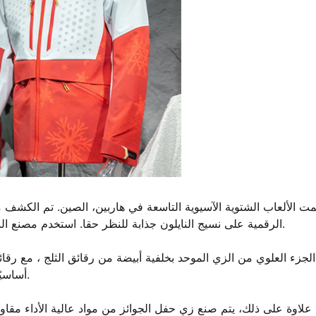
مت الألعاب الشتوية الآسيوية التاسعة في هاربين، الصين. تم الكشف
الرقمية على نسيج النايلون جذابة للنظر حقا. استخدم مصنع النسيج آلة طباعة نايلون رقمية عالية الدقة لطباعة التصميم بدقة.
الجزء العلوي من الزي الموحد بخلفية أبيضة من رقائق الثلج ، مع رقائ
أساسيًا ذكيًا مع رقائق الثلج الحمراء. التصميم العام ديناميكي وعصري.
علاوة على ذلك، يتم صنع زي حفل الجوائز من مواد عالية الأداء مقاوم