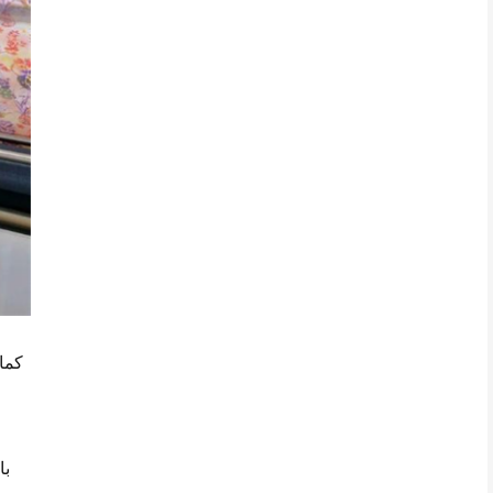
كما 
با