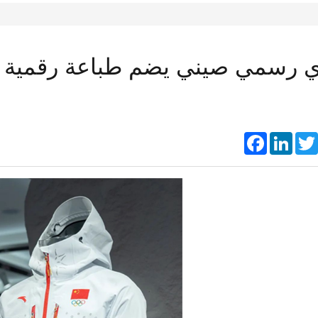
 رسمي صيني يضم طباعة رقمية عل
Faceboo
Link