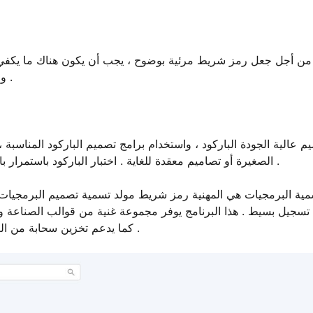
من أجل جعل رمز شريط مرئية بوضوح ، يجب أن يكون هناك ما يكفي م
والعلامة الخلفية توفر ما يكفي من التباين لتسهيل المسح الضوئي .
م عالية الجودة الباركود ، واستخدام برامج تصميم الباركود المناسب
الصغيرة أو تصاميم معقدة للغاية . اختبار الباركود باستمرار باستخدام الماسح الضوئي لضمان سهولة القراءة والمسح الضوئي .
 تسجيل بسيط . هذا البرنامج يوفر مجموعة غنية من قوالب الصناعة 
كما يدعم تخزين سحابة من العلامات قوالب ، لذلك ليس لديك ما يدعو للقلق حول فقدان لهم .