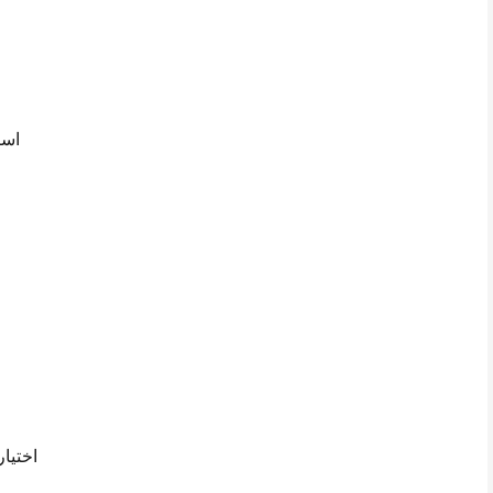
است
اختيا