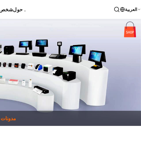
حول .
شخص ا
العربية
مدونات