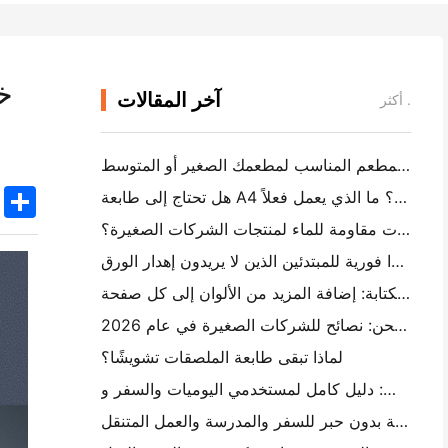
خ
آخر المقالات
أكثر .
كيفية اختيار برنامج المطعم المناسب لمطعمك الصغير أو المتوسط
k
edIn
Twitter
Share
هل تحتاج إلى طابعة A4 محمولة لفواتير المستودع؟ ما الذي يعمل فعلاً
هل يمكن لطابعات العلامات الحرارية جعل العلامات مقاومة للماء لمنتجات الشركات الصغيرة؟
أفضل كاميرا فورية للمبتدئين الذين لا يريدون إهدار الورق
أفضل صانع ملصقات الألوان للكتابة والكتابة: إضافة المزيد من الألوان إلى كل صفحة
الكتابة اليدوية مقابل طباعة علامات الشحن: نصائح للشركات الصغيرة في عام 2026
لماذا تبقى طابعة الملصقات تشويشًا؟
كيفية اختيار طابعة صور جيب: دليل كامل لمستخدمي اليوميات والسفر و iPhone
أفضل طابعة محمولة بدون حبر للسفر والمدرسة والعمل المتنقل: Hanin MT620 Pro Review