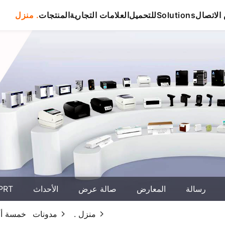
لاتصال
Solutions
للتحميل
العلامات التجارية
المنتجات
منزل .
رسالة
المعارض
صالة عرض
الأحداث
حول T
منزل .
مدونات
خمسة أخط