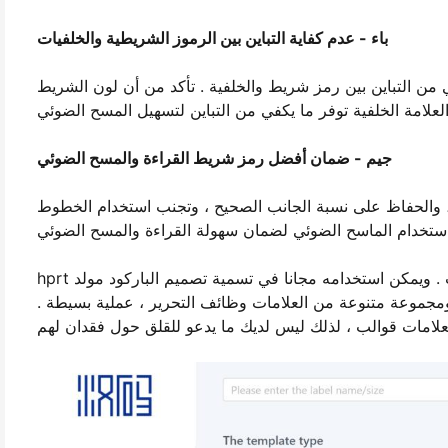
باء - عدم كفاية التباين بين الرموز الشريطية والخلفيات
ن التباين بين رمز شريط والخلفية . تأكد من أن لون الشريط
جيم - ضمان أفضل رمز شريط القراءة والمسح الضوئي
ة ، والحفاظ على نسبة الجانب الصحيح ، وتجنب استخدام الخطوط
hprt التسمية البرمجيات هي المهنية رمز شريط مولد تسمية تصميم البرمجيات . ويمكن استخدامه مجانا في تسمية تصميم الباركود مولد
ومجموعة متنوعة من العلامات وظائف التحرير ، عملية بسيطة .