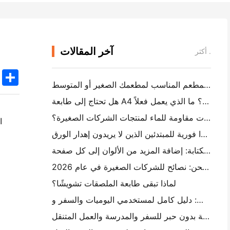
آخر المقالات
أكثر .
k
edIn
Twitter
Share
كيفية اختيار برنامج المطعم المناسب لمطعمك الصغير أو المتوسط
هل تحتاج إلى طابعة A4 محمولة لفواتير المستودع؟ ما الذي يعمل فعلاً
هل يمكن لطابعات العلامات الحرارية جعل العلامات مقاومة للماء لمنتجات الشركات الصغيرة؟
ا
أفضل كاميرا فورية للمبتدئين الذين لا يريدون إهدار الورق
أفضل صانع ملصقات الألوان للكتابة والكتابة: إضافة المزيد من الألوان إلى كل صفحة
الكتابة اليدوية مقابل طباعة علامات الشحن: نصائح للشركات الصغيرة في عام 2026
لماذا تبقى طابعة الملصقات تشويشًا؟
كيفية اختيار طابعة صور جيب: دليل كامل لمستخدمي اليوميات والسفر و iPhone
أفضل طابعة محمولة بدون حبر للسفر والمدرسة والعمل المتنقل: Hanin MT620 Pro Review