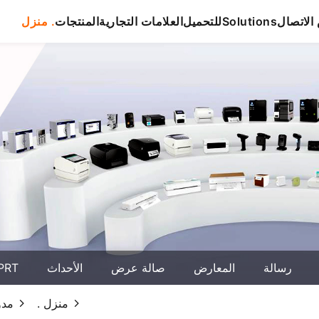
لاتصال
Solutions
للتحميل
العلامات التجارية
المنتجات
منزل .
رسالة
المعارض
صالة عرض
الأحداث
حول T
منزل .
مدو