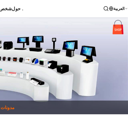
حول .
شخص ا
العربية
مدونات