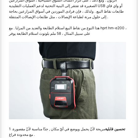
الزبون . ومع ذلك ، على غرار أكشاك السوق السياحية ، أسواق المزارعين
الصغيرة قد تفتقر إلى البنية التحتية لدعم العمليات التقليدية USB أو واي فاي
طابعات نقاط البيع . ولذلك ، فإن فرادى الموردين في أسواق المزارعين بحاجة
إلى حلول مرنة لطباعة الإيصالات ، مثل طابعات الإيصالات المتنقلة .
هذا النوع من نقاط البيع استلام الطابعة والعديد من المزايا . مع hprt hm-e200 ،
على سبيل المثال ، 58 ملم بلوتوث استلام الطابعة يوفر
تحسين قابلية
مريحة لأنّ يحمل ويوضع في أيّ مكان , جدّا مناسبة لأنّ مقصورة
1 .
مع محدودة فراغ .