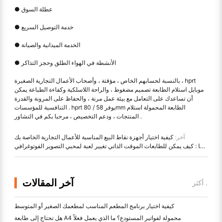
● عطلة السوق
● خدمة التوصيل السريع
● الخدمة الميدانية والصيانة
● الأنشطة في الهواء الطلق وحجز التذاكر
بالنسبة لحسابهم الخاص ، مؤقتة ، وأصحاب الأعمال التجارية الصغيرة ، hprt
موبايل استلام الطابعة تصميم مضغوط ، والراحة اللاسلكية وكفاءة الطباعة يمكن
أن تساعدك على التعامل مع بيئة عمل مرنة ، والحفاظ على المرونة والقدرة
التنافسية للمؤسسات . hprt يوفر 58 / 80mm الطابعة المحمولة استلام
المنتجات ، ودعم التخصيص ، مرحبا بكم في التشاور .
آخر:
كيفية اختيار أجهزة نقاط البيع المناسبة للأعمال التجارية الخاصة بك
فن سيركا : كيف يمكن للطابعات الموقت الذاتي تغيير لعبة لمحبي التصوير الفوتوغرافي
آخر المقالات
أكثر .
كيفية اختيار برنامج المطعم المناسب لمطعمك الصغير أو المتوسط
هل تحتاج إلى طابعة A4 محمولة لفواتير المستودع؟ ما الذي يعمل فعلاً