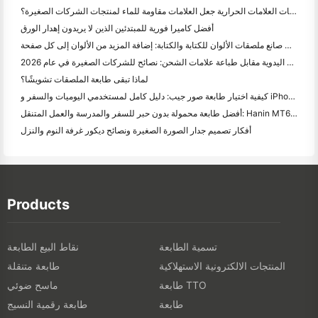
هل يمكن لطابعات العلامات الحرارية جعل العلامات مقاومة للماء لمنتجات الشركات الصغيرة؟
أفضل كاميرا فورية للمبتدئين الذين لا يريدون إهدار الورق
أفضل صانع ملصقات الألوان للكتابة والكتابة: إضافة المزيد من الألوان إلى كل صفحة
الكتابة اليدوية مقابل طباعة علامات الشحن: نصائح للشركات الصغيرة في عام 2026
لماذا تبقى طابعة الملصقات تشويشًا؟
كيفية اختيار طابعة صور جيب: دليل كامل لمستخدمي اليوميات والسفر و iPhone
أفضل طابعة محمولة بدون حبر للسفر والمدرسة والعمل المتنقل: Hanin MT620 Pro Review
أفكار تصميم جدار الصورة الصغيرة ونصائح ديكور غرفة النوم والنزل
Products
تسمية الطابعة
نقاط البيع الطابعة
المنتجات الالكترونية الاستهلاكية
طابعة متنقلة
طابعة TTO
ماسح ضوئي
طابعة
طابعة رقمية النسيج