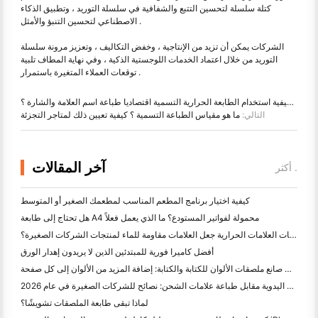
كتلة سلسلة لتحسين التتبع والشفافية في سلسلة التوريد ، وتطبيق الذكاء
الاصطناعي لتحسين التنبؤ والأمثل .
الشركات يمكن أن تزيد من الإنتاجية ، وخفض التكاليف ، وتعزيز مرونة سلسلة
التوريد من خلال اعتماد الخدمات اللوجستية الذكية ، وفي نهاية المطاف تلبية
توقعات العملاء المتغيرة باستمرار .
آخر:
كيفية استخدام الطابعة الحرارية التسمية اقتصاديا طباعة اسم العلامة والشارة ؟
التالي:
ما هو مقياس الطباعة التسمية ؟ كيفية تعيين ذلك لمتاجر التجزئة
آخر المقالات
أكثر .
كيفية اختيار برنامج المطعم المناسب لمطعمك الصغير أو المتوسط
هل تحتاج إلى طابعة A4 محمولة لفواتير المستودع؟ ما الذي يعمل فعلاً
هل يمكن لطابعات العلامات الحرارية جعل العلامات مقاومة للماء لمنتجات الشركات الصغيرة؟
أفضل كاميرا فورية للمبتدئين الذين لا يريدون إهدار الورق
أفضل صانع ملصقات الألوان للكتابة والكتابة: إضافة المزيد من الألوان إلى كل صفحة
الكتابة اليدوية مقابل طباعة علامات الشحن: نصائح للشركات الصغيرة في عام 2026
لماذا تبقى طابعة الملصقات تشويشًا؟