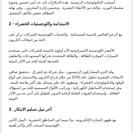
أصبحت التكنولوجيات الرئيسية . هذه الابتكارات إلى حد كبير تحسين وضوح
سلسلة التوريد ، والحد من الأخطاء البشرية ، وتحسين إدارة المخزون ، وفي نهاية
المطاف خفض تكاليف التشغيل .
2 - الاستدامة واللوجستيات الخضراء
مع الزخم العالمي للتنمية المستدامة ، والخدمات اللوجستية الشركات تركز على
الحد من انبعاثات الكربون .
الأخضر اللوجستية الاستراتيجية الآن أولوية بالنسبة للشركات التي تستخدم
السيارات الموفرة للطاقة ، والطاقة المتجددة يحركها المستودعات والتغليف
الصديقة للبيئة للحد من الآثار البيئية .
وقد التزم المشاركون الرئيسيون ، مثل شركة دي إتش إل ، بتحقيق صافي
الانبعاثات الصفرية بحلول عام 2050 من خلال إدراج الكربون والاستثمار في أنواع
الوقود والتكنولوجيات الخضراء . وينطوي ذلك على وسائل نقل أكثر ملاءمة للبيئة ،
مثل استخدام الأساطيل الكهربائية ، وتركيب الألواح الشمسية للحد من استهلاك
الطاقة ، واستخدام العبوات القابلة لإعادة التدوير للتقليل إلى أدنى حد من الآثار
البيئية .
3 . آخر ميل تسليم الابتكار
مع ظهور التجارة الإلكترونية ، ولا سيما في المناطق الحضرية ، الميل الأخير
اللوجستية أصبحت أكثر وأكثر أهمية .