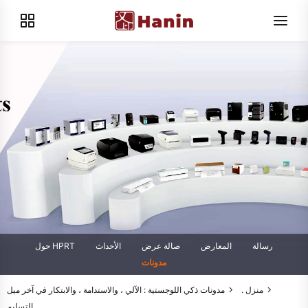
رسالة
المعارض
صالة عرض
الأحداث
حول HPRT
مدونات
منزل .
مدونات
ذكي اللوجستية : الآلي ، والاستدامة ، والابتكار في آخر ميل
التسليم