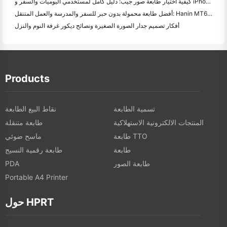
كيفية اختيار طابعة صور جيب: دليل كامل لمستخدمي اليوميات والسفر و iPhone
أفضل طابعة محمولة بدون حبر للسفر والمدرسة والعمل المتنقل: Hanin MT620 Pro Review
أفكار تصميم جدار الصورة الصغيرة ونصائح ديكور غرفة النوم والنزل
Products
تسمية الطابعة
نقاط البيع الطابعة
المنتجات الالكترونية الاستهلاكية
طابعة متنقلة
طابعة TTO
ماسح ضوئي
طابعة
طابعة رقمية النسيج
طابعة الصور
PDA
Portable A4 Printer
حول HPRT