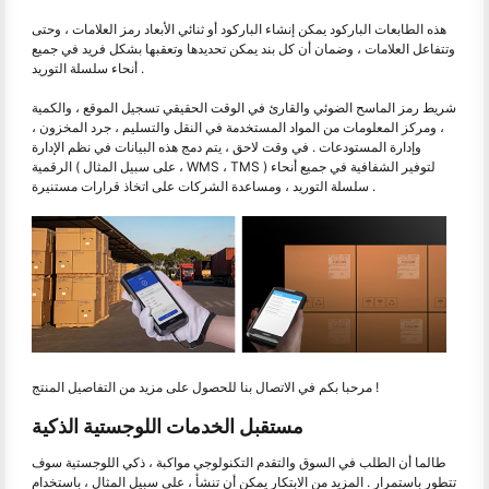
هذه الطابعات الباركود يمكن إنشاء الباركود أو ثنائي الأبعاد رمز العلامات ، وحتى
وتتفاعل العلامات ، وضمان أن كل بند يمكن تحديدها وتعقبها بشكل فريد في جميع
أنحاء سلسلة التوريد .
شريط رمز الماسح الضوئي والقارئ في الوقت الحقيقي تسجيل الموقع ، والكمية
، ومركز المعلومات من المواد المستخدمة في النقل والتسليم ، جرد المخزون ،
وإدارة المستودعات . في وقت لاحق ، يتم دمج هذه البيانات في نظم الإدارة
الرقمية ( على سبيل المثال ، WMS ، TMS ) لتوفير الشفافية في جميع أنحاء
سلسلة التوريد ، ومساعدة الشركات على اتخاذ قرارات مستنيرة .
مرحبا بكم في الاتصال بنا للحصول على مزيد من التفاصيل المنتج !
مستقبل الخدمات اللوجستية الذكية
طالما أن الطلب في السوق والتقدم التكنولوجي مواكبة ، ذكي اللوجستية سوف
تتطور باستمرار . المزيد من الابتكار يمكن أن تنشأ ، على سبيل المثال ، باستخدام