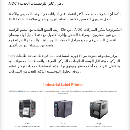
AIDC ) هي ركائز اللوجستيات الحديثة .
كما أن الشركات أصبحت أكثر اعتمادا على البيانات في الوقت الحقيقي والأتمتة ،
AIDC الحل ضروري لتحسين كفاءة سلسلة التوريد وضمان سلامة البضائع .
من خلال ربط السلع المادية مع النظم الرقمية ، AIDC التكنولوجيا تمكن الشركات
من تتبع المخزون ، ومراقبة الشحن وإدارة الأصول مع دقة لا مثيل لها ، وضمان
التنسيق السلس في جميع مراحل الخدمات اللوجستية ، والسماح للشركة فهم
واضح من سلسلة التوريد بأكملها .
hprt يوفر مجموعة متنوعة من الأجهزة المساعدة ، بما في ذلك صناعة طابعات
الباركود ، وتتفاعل الوسم الطابعات ، الباركود القراء ، والمحطات المحمولة باليد
وتتفاعل القراء . مع أداء مستقر وموثوق بها ، هذه المساعدات معدات توفير كفاءة
ودقة الحلول اللوجستية الذكية للعديد من الشركات .