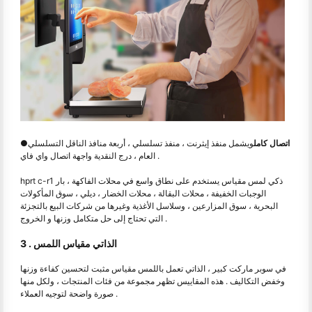
اتصال كامل
ويشمل منفذ إيثرنت ، منفذ تسلسلي ، أربعة منافذ الناقل التسلسلي
●
العام ، درج النقدية واجهة اتصال واي فاي .
hprt c-r1 ذكي لمس مقياس يستخدم على نطاق واسع في محلات الفاكهة ، بار
الوجبات الخفيفة ، محلات البقالة ، محلات الخضار ، ديلي ، سوق المأكولات
البحرية ، سوق المزارعين ، وسلاسل الأغذية وغيرها من شركات البيع بالتجزئة
التي تحتاج إلى حل متكامل وزنها و الخروج .
3 . الذاتي مقياس اللمس
في سوبر ماركت كبير ، الذاتي تعمل باللمس مقياس مثبت لتحسين كفاءة وزنها
وخفض التكاليف . هذه المقاييس تظهر مجموعة من فئات المنتجات ، ولكل منها
صورة واضحة لتوجيه العملاء .