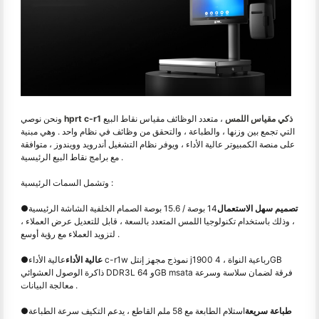
hprt c-r1 ذكي مقياس اللمس
، متعدد الوظائف مقياس نقاط البيع
ونحن نوصي
التي تجمع بين وزنها ، والطباعة ، والتحقق من وظائف في نظام واحد . وهي مبنية
على منصة الكمبيوتر عالية الأداء ، ويوفر نظام التشغيل أندرويد وويندوز ، متوافقة
مع برامج نقاط البيع الرئيسية .
وتشمل السمات الرئيسية :
تصميم سهل الاستعمال
14 بوصة / 15.6 بوصة الصمام الخلفية الشاشة الرئيسية
●
، وذلك باستخدام تكنولوجيا اللمس المتعدد بالسعة ، قابل للتعديل عرض العملاء ،
لتزويد العملاء مع رؤية أوسع .
عالية الأداء
عالية الأداء c-r1w نموذج مجهز إنتل j1900 رباعية النواة ، 4GB
●
ذاكرة الوصول العشوائي DDR3L و 64GB msata فرقة لضمان سلاسة وسرعة
معالجة البيانات .
طباعة سريعة
استلام الطابعة مع 58 ملم القاطع ، يدعم التكيف سرعة الطباعة
●