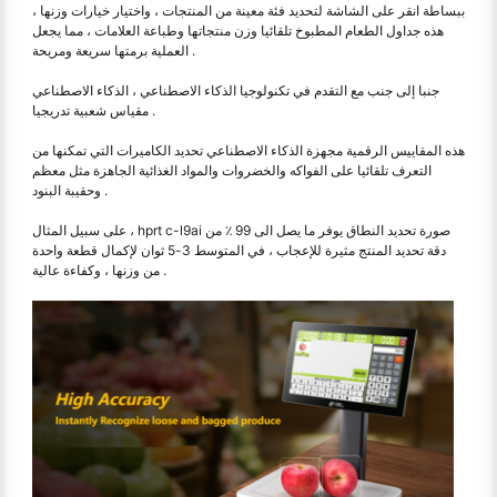
ببساطة انقر على الشاشة لتحديد فئة معينة من المنتجات ، واختيار خيارات وزنها ،
هذه جداول الطعام المطبوخ تلقائيا وزن منتجاتها وطباعة العلامات ، مما يجعل
العملية برمتها سريعة ومريحة .
جنبا إلى جنب مع التقدم في تكنولوجيا الذكاء الاصطناعي ، الذكاء الاصطناعي
مقياس شعبية تدريجيا .
هذه المقاييس الرقمية مجهزة الذكاء الاصطناعي تحديد الكاميرات التي تمكنها من
التعرف تلقائيا على الفواكه والخضروات والمواد الغذائية الجاهزة مثل معظم
وحقيبة البنود .
على سبيل المثال ، hprt c-l9ai صورة تحديد النطاق يوفر ما يصل الى 99 ٪ من
دقة تحديد المنتج مثيرة للإعجاب ، في المتوسط 3-5 ثوان لإكمال قطعة واحدة
من وزنها ، وكفاءة عالية .