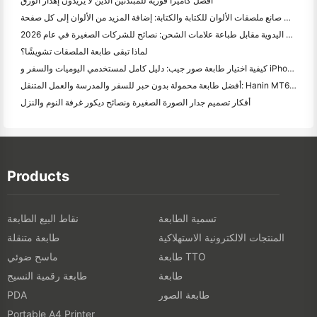
أفضل كاميرا فورية للمبتدئين الذين لا يريدون إهدار الورق
أفضل صانع ملصقات الألوان للكتابة والكتابة: إضافة المزيد من الألوان إلى كل صفحة
الكتابة اليدوية مقابل طباعة علامات الشحن: نصائح للشركات الصغيرة في عام 2026
لماذا تبقى طابعة الملصقات تشويشًا؟
كيفية اختيار طابعة صور جيب: دليل كامل لمستخدمي اليوميات والسفر و iPhone
أفضل طابعة محمولة بدون حبر للسفر والمدرسة والعمل المتنقل: Hanin MT620 Pro Review
أفكار تصميم جدار الصورة الصغيرة ونصائح ديكور غرفة النوم والنزل
Products
تسمية الطابعة
نقاط البيع الطابعة
المنتجات الالكترونية الاستهلاكية
طابعة متنقلة
طابعة TTO
ماسح ضوئي
طابعة
طابعة رقمية النسيج
طابعة الصور
PDA
Portable A4 Printer