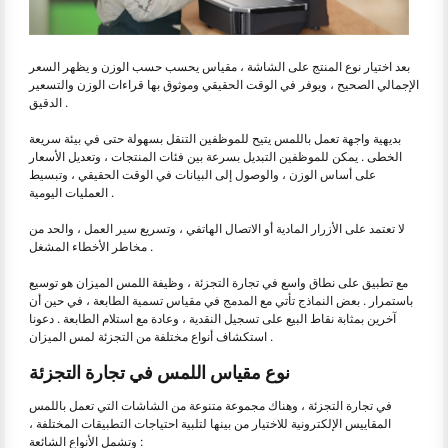
بعد اختيار نوع المنتج على الشاشة ، مقياس يحسب حسب الوزن و يظهر السعر
الإجمالي الصحيح ، ويوفر في الوقت الحقيقي وموثوق بها قراءات الوزن والتسعير
الدقيق .
بديهية واجهة تعمل باللمس يتيح للموظفين التنقل بسهولة حتى في بيئة سريعة
الخطى . يمكن للموظفين التبديل بسرعة بين فئات المنتجات ، وتعديل الأسعار
على أساس الوزن ، والوصول إلى البيانات في الوقت الحقيقي ، وتبسيط
العمليات اليومية .
لا تعتمد على الأزرار المادية أو الاتصال الهاتفي ، وتسريع سير العمل ، والحد من
مخاطر الأخطاء المشغل .
مع تطبيق على نطاق واسع في تجارة التجزئة ، وظيفة اللمس الميزان هو توسيع
باستمرار . بعض النماذج تأتي مع المدمج في مقياس تسمية الطابعة ، في حين أن
آخرين بمثابة نقاط البيع على تسجيل النقدية ، وعادة مع استلام الطابعة . دعونا
استكشاف أنواع مختلفة من التجزئة لمس الميزان .
نوع مقياس اللمس في تجارة التجزئة
في تجارة التجزئة ، وهناك مجموعة متنوعة من الشاشات التي تعمل باللمس
المقاييس الإلكترونية للاختيار من بينها لتلبية احتياجات التطبيقات المختلفة ،
وتشمل الأنواع الشائعة :