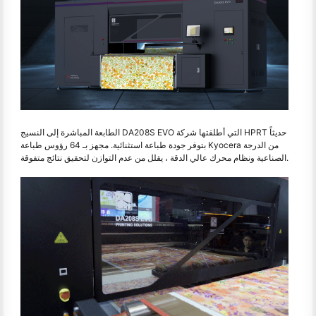
الطابعة المباشرة إلى النسيج DA208S EVO التي أطلقتها شركة HPRT حديثاً
بتوفر جودة طباعة استثنائية. مجهز بـ 64 رؤوس طباعة Kyocera من الدرجة
الصناعية ونظام محرك عالي الدقة ، يقلل من عدم التوازن لتحقيق نتائج متفوقة.