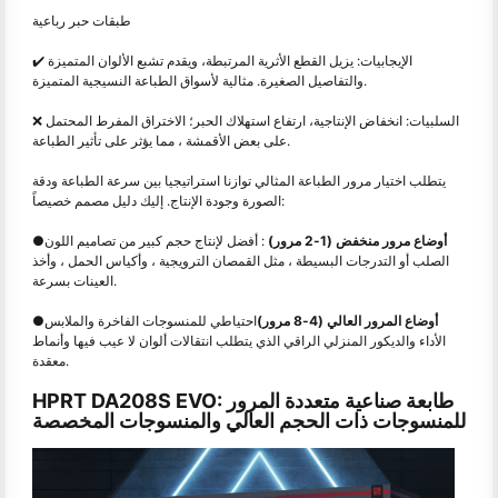
طبقات حبر رباعية
✔️ الإيجابيات: يزيل القطع الأثرية المرتبطة، ويقدم تشبع الألوان المتميزة
والتفاصيل الصغيرة. مثالية لأسواق الطباعة النسيجية المتميزة.
❌ السلبيات: انخفاض الإنتاجية، ارتفاع استهلاك الحبر؛ الاختراق المفرط المحتمل
على بعض الأقمشة ، مما يؤثر على تأثير الطباعة.
يتطلب اختيار مرور الطباعة المثالي توازنا استراتيجيا بين سرعة الطباعة ودقة
الصورة وجودة الإنتاج. إليك دليل مصمم خصيصاً:
أوضاع مرور منخفض (1-2 مرور)
: أفضل لإنتاج حجم كبير من تصاميم اللون
●
الصلب أو التدرجات البسيطة ، مثل القمصان الترويجية ، وأكياس الحمل ، وأخذ
العينات بسرعة.
أوضاع المرور العالي (4-8 مرور)
احتياطي للمنسوجات الفاخرة والملابس
●
الأداء والديكور المنزلي الراقي الذي يتطلب انتقالات ألوان لا عيب فيها وأنماط
معقدة.
HPRT DA208S EVO: طابعة صناعية متعددة المرور
للمنسوجات ذات الحجم العالي والمنسوجات المخصصة