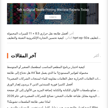
آخر:
أفضل طابعة نقل حراري 8.5 × 11 للميزات المحمولة
كيفية تحسين التجارة الإلكترونية التعبئة والتغليف hprt ep-50a التلقائي آلة التعبئة والتغليف
التالي:
آخر المقالات
أكثر .
كيفية اختيار برنامج المطعم المناسب لمطعمك الصغير أو المتوسط
هل تحتاج إلى طابعة A4 محمولة لفواتير المستودع؟ ما الذي يعمل فعلاً
هل يمكن لطابعات العلامات الحرارية جعل العلامات مقاومة للماء لمنتجات الشركات الصغيرة؟
أفضل كاميرا فورية للمبتدئين الذين لا يريدون إهدار الورق
أفضل صانع ملصقات الألوان للكتابة والكتابة: إضافة المزيد من الألوان إلى كل صفحة
الكتابة اليدوية مقابل طباعة علامات الشحن: نصائح للشركات الصغيرة في عام 2026
لماذا تبقى طابعة الملصقات تشويشًا؟
كيفية اختيار طابعة صور جيب: دليل كامل لمستخدمي اليوميات والسفر و iPhone