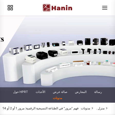
رسالة
المعارض
صالة عرض
الأحداث
حول HPRT
مدونات
منزل .
مدونات
فهم "مرور" في الطباعة النسيجية الرقمية: مرور 1 أو 2 أو 4؟