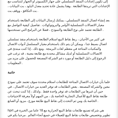
إلى تكوين إعدادات المنفذ التسلسلي على جهاز الكمبيوتر أو الجهاز لتتناسب مع
الإعدادات التي تريدها الطابعة . وهذا يشمل عادة تحديد معدل الباود ، بت البيانات ،
بت التكافؤ ، ووقف بت .
بعد إنشاء اتصال المنفذ التسلسلي ، يمكنك إرسال البيانات إلى الطابعة باستخدام
معيار الاتصالات التسلسلية الأوامر والبروتوكولات . تفاصيل كيفية التواصل مع
الطابعة تعتمد على نوع الطابعة والنموذج ، فضلا عن البرامج التي تستخدمها .
في كثير من الأحيان ، ربط نقاط البيع استلام الطابعة باستخدام منفذ تسلسلي
اتصال بسيط جدا ، ويمكن أن يتم ذلك باستخدام معيار المسلسل أدوات الاتصال
والمكتبات المتاحة في معظم لغات البرمجة . ومع ذلك ، إذا كنت مبتدئ في
الاتصالات التسلسلية أو لديك مشاكل محددة مع طابعة معينة ، قد ترغب في
الرجوع إلى دليل الطابعة أو مورد دعم الشركة المصنعة للحصول على مزيد من
المعلومات .
خاتمة
علما بأن خيارات الاتصال المتاحة للطابعات استلام محددة سوف تعتمد على نموذج
معين والشركة المصنعة . بعض الطابعات قد توفر العديد من خيارات الاتصال ، في
حين أن غيرها من الطابعات قد توفر واحدة فقط . ولذلك ، إذا كنت تبحث عن
طابعة نقاط البيع للأعمال التجارية الخاصة بك ، من المهم أولاً معرفة الاحتياجات
الخاصة بك ومن ثم التحدث إلى نقاط البيع طابعة موزع ، مزود أو الصانع .
hprt هي شركة تصنيع طابعات نقاط البيع الحرارية مع 18 عاما من الخبرة في
تطوير وتخصيص طابعات نقاط البيع للعملاء في جميع أنحاء العالم . مرحبا بكم في