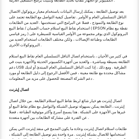
الكمبيوتر أو الجهاز تلقائيا تحديد الطابعة وتثبيت برامج التشغيل اللازمة .
بعد توصيل الطابعة ، يمكنك إرسال البيانات باستخدام معيار بروتوكول الاتصال
الناقل التسلسلي العام و الأوامر . تفاصيل كيفية التواصل مع الطابعة تعتمد على
نوع الطابعة والنموذج ، فضلا عن البرامج التي تستخدمها . العديد من الطابعات
استخدام نقاط البيع استلام حساب الضمان / نقاط البيع ( EPSON نقطة بيع نظام
رمز قياسي ) البروتوكول الذي يوفر مجموعة من الأوامر القياسية للسيطرة على
الطابعات وطباعة الإيصالات ، ولكن مختلف الطابعات استخدام العديد من
البروتوكولات الأخرى .
في كثير من الأحيان ، باستخدام اتصال الناقل التسلسلي العام نقاط البيع استلام
الطابعة بسيطة ومباشرة ، والعديد من أجهزة الكمبيوتر الحديثة والأجهزة بنيت في
دعم USB الطرفية . ومع ذلك ، إذا كنت الناقل التسلسلي العام المبتدئ أو لديك
مشاكل محددة مع طابعة معينة ، فمن الأفضل الرجوع إلى دليل الطابعة أو مورد
دعم الشركة المصنعة للحصول على مزيد من المعلومات .
اتصال إيثرنت
اتصال إيثرنت هو خيار شائع لربط نقاط البيع استلام الطابعة . من خلال اتصال
إيثرنت ، الطابعة يمكن بسهولة توصيل الشبكة والتواصل مع نظام نقاط البيع أو
غيرها من الأجهزة على الشبكة . هذا يسمح أسرع وأكثر موثوقية الطباعة ، فضلا
عن القدرة على مشاركة الطابعات بين أجهزة متعددة .
طابعات استلام اتصال إيثرنت وعادة ما يكون المدمج في منفذ إيثرنت التي يمكن
استخدامها للاتصال بشبكة إيثرنت . مرة واحدة يتم توصيل الطابعة إلى الشبكة ،