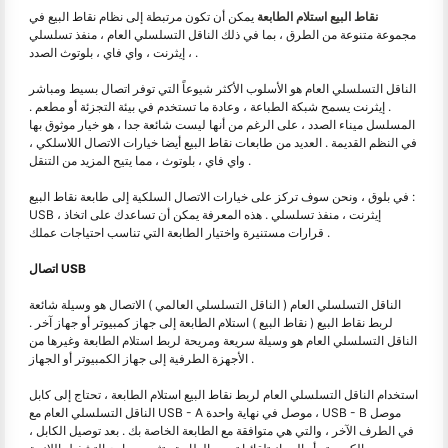
نقاط البيع استلام الطابعة
يمكن أن تكون مرتبطة إلى نظام نقاط البيع في
مجموعة متنوعة من الطرق ، بما في ذلك الناقل التسلسلي العام ، منفذ تسلسلي
، إيثرنت ، واي فاي ، بلوتوث الصدد .
الناقل التسلسلي العام هو الأسلوب الأكثر شيوعاً التي توفر اتصال بسيط ومباشر
. إيثرنت يسمح شبكة الطباعة ، وعادة ما تستخدم في بيئة التجزئة أو مطعم .
المسلسل ميناء الصدد ، على الرغم من أنها ليست شائعة جدا ، هو خيار موثوق بها
في النظم القديمة . العديد من طابعات نقاط البيع أيضا خيارات الاتصال اللاسلكي ،
واي فاي ، بلوتوث ، مما يتيح المزيد من التنقل .
في بلوق ، ونحن سوف تركز على خيارات الاتصال السلكية إلى طابعة نقاط البيع :
USB ، إيثرنت ، منفذ تسلسلي . هذه المعرفة يمكن أن تساعدك على اتخاذ
قرارات مستنيرة واختيار الطابعة التي تناسب احتياجات عملك .
اتصال USB
الناقل التسلسلي العام ( الناقل التسلسلي العالمي ) الاتصال هو وسيلة شائعة
لربط نقاط البيع ( نقاط البيع ) استلام الطابعة إلى جهاز كمبيوتر أو جهاز آخر .
الناقل التسلسلي العام هو وسيلة سريعة ومريحة لربط استلام الطابعة وغيرها من
الأجهزة الطرفية إلى جهاز الكمبيوتر أو الجهاز .
استخدام الناقل التسلسلي العام لربط نقاط البيع استلام الطابعة ، تحتاج إلى كابل
الناقل التسلسلي العام مع USB - A موصل في نهاية واحدة ، USB - B موصل
في الطرف الآخر ، والتي هي متوافقة مع الطابعة الخاصة بك . بعد توصيل الكابل ،