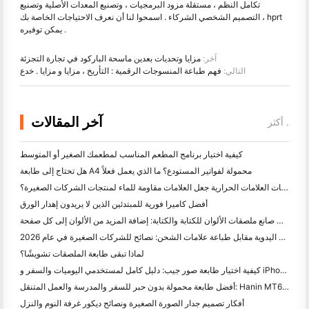
تكامل النظم ، مستقلة مزود البرمجيات ، وتصنيع المعدات الأصلية وتصنيع
التصميم الشخصي الشركاء . اسمحوا لنا أن نعرف الاحتياجات الخاصة بك ، hprt
يمكن توفيره .
آخر:
مزايا وتحديات بعدين ماسحة الباركود في تجارة التجزئة
التالي:
فهم طباعة المنسوجات الرقمية : التأريخ ، مزايا و مزايا . خدع
آخر المقالات
أكثر .
كيفية اختيار برنامج المطعم المناسب لمطعمك الصغير أو المتوسط
هل تحتاج إلى طابعة A4 محمولة لفواتير المستودع؟ ما الذي يعمل فعلاً
هل يمكن لطابعات العلامات الحرارية جعل العلامات مقاومة للماء لمنتجات الشركات الصغيرة؟
أفضل كاميرا فورية للمبتدئين الذين لا يريدون إهدار الورق
أفضل صانع ملصقات الألوان للكتابة والكتابة: إضافة المزيد من الألوان إلى كل صفحة
الكتابة اليدوية مقابل طباعة علامات الشحن: نصائح للشركات الصغيرة في عام 2026
لماذا تبقى طابعة الملصقات تشويشًا؟
كيفية اختيار طابعة صور جيب: دليل كامل لمستخدمي اليوميات والسفر و iPhone
أفضل طابعة محمولة بدون حبر للسفر والمدرسة والعمل المتنقل: Hanin MT620 Pro Review
أفكار تصميم جدار الصورة الصغيرة ونصائح ديكور غرفة النوم والنزل