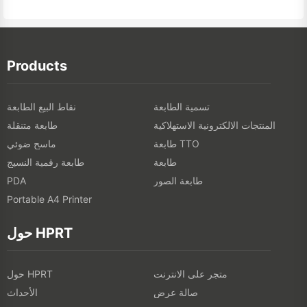
Products
تسمية الطابعة
نقاط البيع الطابعة
المنتجات الالكترونية الاستهلاكية
طابعة متنقلة
طابعة TTO
ماسح ضوئي
طابعة
طابعة رقمية النسيج
طابعة الصور
PDA
Portable A4 Printer
حول HPRT
متجر على الانترنت
حول HPRT
صالة عرض
الأحداث