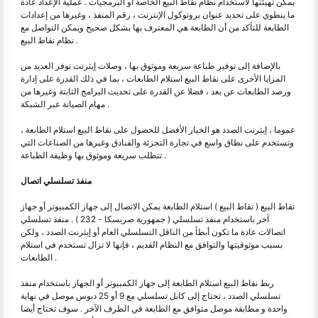
يمكن تهيئتها لاستخدام نظام نقاط البيع الخاصة أو البرمجيات . عملية الإعداد عادة
ما ينطوي على تحديد عنوان بروتوكول الإنترنت ، رقم المنفذ ، وغيرها من إعدادات
الطابعة للتأكد من أن الطابعة هي المعترف بها بشكل صحيح ويمكن التواصل مع
نظام نقاط البيع .
بالإضافة إلى توفير طباعة سريعة وموثوق بها ، وصلات إيثرنت توفر العديد من
المزايا الأخرى على نقاط البيع استلام الطابعات ، بما في ذلك القدرة على إدارة
ورصد الطابعات عن بعد ، فضلا عن القدرة على تحديث البرامج الثابتة وغيرها من
مهام الصيانة عبر الشبكة .
عموما ، إيثرنت الصدد هو الخيار الأفضل للحصول على نقاط البيع استلام الطابعة ،
وتستخدم على نطاق واسع في تجارة التجزئة والفنادق وغيرها من الصناعات التي
تتطلب سريعة وموثوق بها وظيفة الطباعة .
منفذ تسلسلي اتصال
نقاط البيع ( نقاط البيع ) استلام الطابعة يمكن الاتصال إلى جهاز الكمبيوتر أو جهاز
آخر باستخدام منفذ تسلسلي ( جمهورية صربسكا - 232 ) . منفذ تسلسلي
اتصالات عادة ما تكون أبطأ من الناقل التسلسلي العام أو إيثرنت الصدد ، ولكن
بسبب موثوقيتها والتوافق مع النظام القديم ، فإنها لا تزال تستخدم في استلام
الطابعات .
ربط نقاط البيع استلام الطابعة إلى جهاز الكمبيوتر أو الجهاز باستخدام منفذ
تسلسلي الصدد ، تحتاج إلى كابل تسلسلي مع 9 أو 25 دبوس موصل في نهاية
واحدة و مطابقة موصل متوافق مع الطابعة في الطرف الآخر . سوف تحتاج أيضا