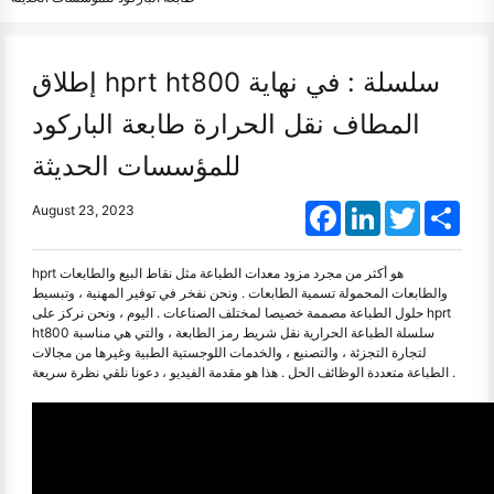
إطلاق hprt ht800 سلسلة : في نهاية
المطاف نقل الحرارة طابعة الباركود
للمؤسسات الحديثة
Facebook
LinkedIn
Twitter
Shar
August 23, 2023
hprt هو أكثر من مجرد مزود معدات الطباعة مثل نقاط البيع والطابعات
والطابعات المحمولة تسمية الطابعات . ونحن نفخر في توفير المهنية ، وتبسيط
حلول الطباعة مصممة خصيصا لمختلف الصناعات . اليوم ، ونحن نركز على hprt
ht800 سلسلة الطباعة الحرارية نقل شريط رمز الطابعة ، والتي هي مناسبة
لتجارة التجزئة ، والتصنيع ، والخدمات اللوجستية الطبية وغيرها من مجالات
الطباعة متعددة الوظائف الحل . هذا هو مقدمة الفيديو ، دعونا نلقي نظرة سريعة .