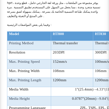
hprt يوفر مجموعة من الملحقات ، مثل ورقة لفة الخارجي حامل ، قطع وحدة ،
تسمية متجرد وحدة ، مما يجعل من السهل على المستخدم تطبيق التسمية . مرة
واحدة يمكنك طباعة التسمية الخاصة بك بسرعة ، يمكنك بسهولة لصق بسرعة
على المنتج أو التعبئة والتغليف .
وفيما يلي بعض المواصفات الرئيسية :
Model
HT800
HT830
Printing Method
Thermal transfer
Thermal t
Resolution
203DPI
300DPI
Max. Printing Speed
152mm/s
100mm/s
Max. Printing Width
108mm
106mm
Max. Printing Length
1200mm
1200mm
Media Width
1"(25.4mm)
‒
4.33"(
Media Height
0.0787"(20mm)
‒
9.84"
Programming Language
ZPL, TSPL, EPL, 