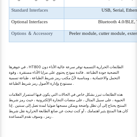
Standard Interfaces
USB, Serial, Ether
Optional Interfaces
Bluetooth 4.0/BLE, 
Options ＆ Accessory
Peeler module, cutter module, extern
في جوهرها ، HT800 الطابعات الحرارية التسمية توفر سرعة عالية الأداء دون
التضحية جودة الطباعة . فائدة نموذج يحتوي على مزايا الأداء مستقرة ، وقوة
التحمل والاعتمادية ، ومناسبة لأنّ مكتب رمز شريط الطباعة ، طباعة تسمية
مستودع وإدارة الأصول رمز شريط الطباعة .
هذه الطابعات تبرز بشكل خاص في الحالات التي يكون فيها استمرار العلامات
الحيوية ، على سبيل المثال ، على منصات التجارة الإلكترونية ، حيث رمز شريط
المنتج يحتاج إلى أن تظل واضحة ويمكن مسحها ضوئيا لمدة تصل إلى سنتين . إذا
كان هذا المنتج يثير اهتمامك ، أو كنت تبحث عن صانع الطابعة الحرارية نقل شريط
رمز ، وسوف نقدم المساعدة .