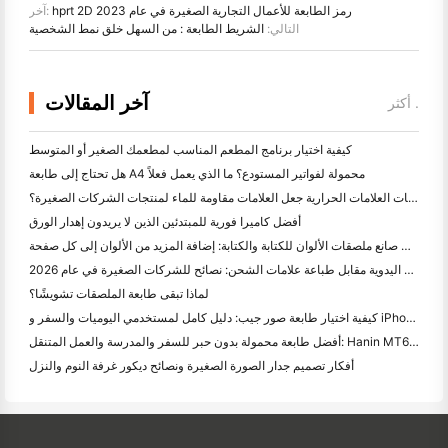
hprt 2D رمز الطابعة للأعمال التجارية الصغيرة في عام 2023
آخر:
التالي:
الشريط الطابعة : من السهل خلق نمط الشخصية
آخر المقالات
أكثر .
كيفية اختيار برنامج المطعم المناسب لمطعمك الصغير أو المتوسط
هل تحتاج إلى طابعة A4 محمولة لفواتير المستودع؟ ما الذي يعمل فعلاً
هل يمكن لطابعات العلامات الحرارية جعل العلامات مقاومة للماء لمنتجات الشركات الصغيرة؟
أفضل كاميرا فورية للمبتدئين الذين لا يريدون إهدار الورق
أفضل صانع ملصقات الألوان للكتابة والكتابة: إضافة المزيد من الألوان إلى كل صفحة
الكتابة اليدوية مقابل طباعة علامات الشحن: نصائح للشركات الصغيرة في عام 2026
لماذا تبقى طابعة الملصقات تشويشًا؟
كيفية اختيار طابعة صور جيب: دليل كامل لمستخدمي اليوميات والسفر و iPhone
أفضل طابعة محمولة بدون حبر للسفر والمدرسة والعمل المتنقل: Hanin MT620 Pro Review
أفكار تصميم جدار الصورة الصغيرة ونصائح ديكور غرفة النوم والنزل