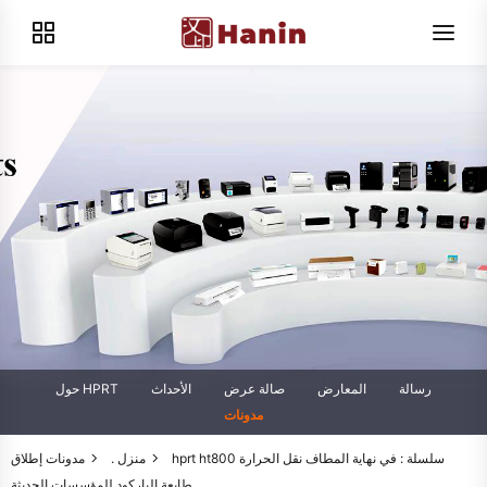
رسالة
المعارض
صالة عرض
الأحداث
حول HPRT
مدونات
منزل .
مدونات
إطلاق hprt ht800 سلسلة : في نهاية المطاف نقل الحرارة
طابعة الباركود للمؤسسات الحديثة