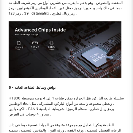
المعقدة والنصوص . وهو يدعم ما يقرب من عشرين أنواع من رمز شريط الطباعة
، بما في ذلك واحد و بعدين الرموز ، مثل عين ، اتحاد الوطنيين الكونغوليين ، رمز
39 ، رمز 128 ، datamatrix ، رمز ريال قطري .
5 - توافق وسائط الطباعة العامة
HT800 سلسلة طابعة الباركود نقل الحرارة يمكن طباعة 1 إلى 4 بوصة متوسطة
، وتغطي مجموعة واسعة من أنواع الباركود المشتركة ، مثل اتحاد الوطنيين
الكونغوليين ، EAN ورمز ريال قطري . معظم الرموز الشريطية القياسية لا
تتجاوز 4 بوصات في العرض .
الطابعة يمكن التعامل مع مجموعة متنوعة من المواد التسمية ، بما في ذلك
الرعاية الغسيل التسمية ، ورقة الفضة ، ورقة الفن ، والملابس التسمية ، تسمية