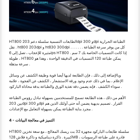
HT800 الطابعات التسمية سلسلة دعم 203dpi و 300dpi الطباعة الحرارية
نقل . ht800 203dpi و ht830 300dpi . . . . . . . كل من يوفر سرعة الطباعة
مثيرة للإعجاب ، تصل إلى 6ips HT800 . إذا كانت التسميات الخاصة بك 7 سم
طويلة ، HT800 يمكن طباعة 120 التسميات في الدقيقة الواحدة ، وهذا هو
سرعة مذهلة .
وبالإضافة إلى ذلك ، فإن الطابعة لديها أيضا قوية وظيفة الكشف عن وسائل
الإعلام ، بما في ذلك عدم وجود ورقة الاستشعار ، الكشف عن الفجوة ، علامة
سوداء الكشف . فإنه يضمن دقة تغذية الورق والطباعة بدقة محاذاة الباركود .
الأهم من ذلك ، هذه الطابعة تسمح للمستخدمين بسهولة تبادل رؤوس الطباعة
بين 203dpi و 300dpi القرار . تصميم بديهية يضمن أنه حتى أولئك الذين هم
مجرد بداية الطباعة يمكن بسهولة التعامل مع الإعدادات .
4 - التميز في معالجة البيانات
HT800 سلسلة طابعات الباركود مجهزة 32 بت ريسك المعالج ، مع سعة تخزين
كبيرة . ذاكرة ديناميكية و ذاكرة فلاش 128MB ، قادرة على طباعة الرسومات