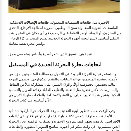
الأجهزة مثل
طابعات التسميات
المحمولة،
طابعات الإيصالات
اللاسلكية،
الماسحات الضوئية المحمولة تمنح الموظفين المرونة لمعالجة الإرجاع، التحقق
من المخزون، أو الوفاء بأوامر التقاط على الرصيف في أي مكان في المتجر. هذه
التنقل أساسي لاستراتيجية أجهزة التجزئة الجديدة: يصبح المتجر مركزًا للوفاء ،
وليس مجرد نقطة معاملة.
النتيجة هي التسوق الذي يشعر أسرع وأسلس وشخصي بعمق.
اتجاهات تجارة التجزئة الجديدة في المستقبل
وستستمر تجارة التجزئة الجديدة في التحول مع مطالبة المتسوقين بمزيد من
الأهمية، وتشديد المنظمين قواعد البيانات، والتقدم التكنولوجي. وتشمل الموجة
التالية تخصيص الخصوصية أولاً، والولاء المبني على المشاركة بدلاً من النقاط،
والممارسات الأكثر خضرة مثل التعبئة والتغليف القابلة لإعادة التدوير والتسمية
الذكية. وتشير هذه التغييرات إلى أن الثقة والاستدامة والعلاقات طويلة الأجل هي
الآن أساسية في كتاب التجزئة.
وفي الوقت نفسه، تتطور البنية التحتية بسرعة. التحرك نحو الباركودات ثنائية
الأبعاد تحت طلوع الشمس 2027 وارتفاع تجارب الواقع الافتراضي / الواقع
الافتراضي الغامضة يظهر كيف يتم دمج الأجهزة والطبقات الرقمية. تجار التجزئة
الذين يستثمرون في وقت مبكر في أجهزة الماسح الضوئي المطورة والطابعات