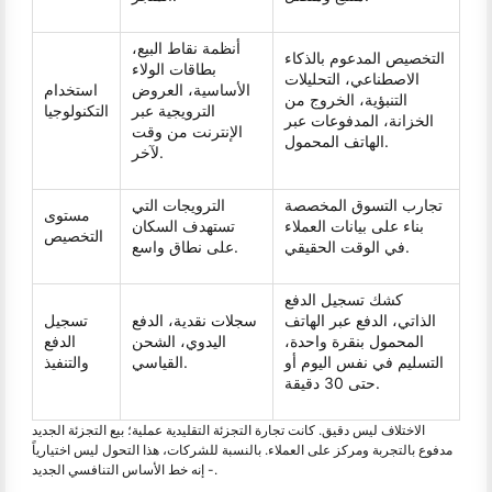
أنظمة نقاط البيع،
التخصيص المدعوم بالذكاء
بطاقات الولاء
الاصطناعي، التحليلات
الأساسية، العروض
استخدام
التنبؤية، الخروج من
الترويجية عبر
التكنولوجيا
الخزانة، المدفوعات عبر
الإنترنت من وقت
الهاتف المحمول.
لآخر.
تجارب التسوق المخصصة
الترويجات التي
مستوى
بناء على بيانات العملاء
تستهدف السكان
التخصيص
في الوقت الحقيقي.
على نطاق واسع.
كشك تسجيل الدفع
الذاتي، الدفع عبر الهاتف
سجلات نقدية، الدفع
تسجيل
المحمول بنقرة واحدة،
اليدوي، الشحن
الدفع
التسليم في نفس اليوم أو
القياسي.
والتنفيذ
حتى 30 دقيقة.
الاختلاف ليس دقيق. كانت تجارة التجزئة التقليدية عملية؛ بيع التجزئة الجديد
مدفوع بالتجربة ومركز على العملاء. بالنسبة للشركات، هذا التحول ليس اختيارياً
- إنه خط الأساس التنافسي الجديد.