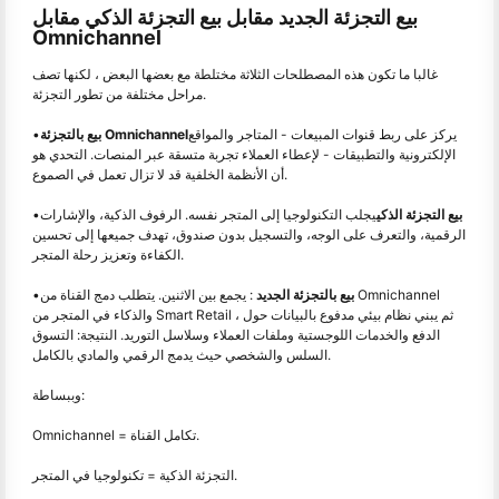
بيع التجزئة الجديد مقابل بيع التجزئة الذكي مقابل
Omnichannel
غالبا ما تكون هذه المصطلحات الثلاثة مختلطة مع بعضها البعض ، لكنها تصف
مراحل مختلفة من تطور التجزئة.
يركز على ربط قنوات المبيعات - المتاجر والمواقع
بيع بالتجزئة Omnichannel
•
الإلكترونية والتطبيقات - لإعطاء العملاء تجربة متسقة عبر المنصات. التحدي هو
أن الأنظمة الخلفية قد لا تزال تعمل في الصموع.
بيع التجزئة الذكي
يجلب التكنولوجيا إلى المتجر نفسه. الرفوف الذكية، والإشارات
•
الرقمية، والتعرف على الوجه، والتسجيل بدون صندوق، تهدف جميعها إلى تحسين
الكفاءة وتعزيز رحلة المتجر.
بيع بالتجزئة الجديد
: يجمع بين الاثنين. يتطلب دمج القناة من Omnichannel
•
والذكاء في المتجر من Smart Retail ، ثم يبني نظام بيئي مدفوع بالبيانات حول
الدفع والخدمات اللوجستية وملفات العملاء وسلاسل التوريد. النتيجة: التسوق
السلس والشخصي حيث يدمج الرقمي والمادي بالكامل.
وببساطة:
Omnichannel = تكامل القناة.
التجزئة الذكية = تكنولوجيا في المتجر.