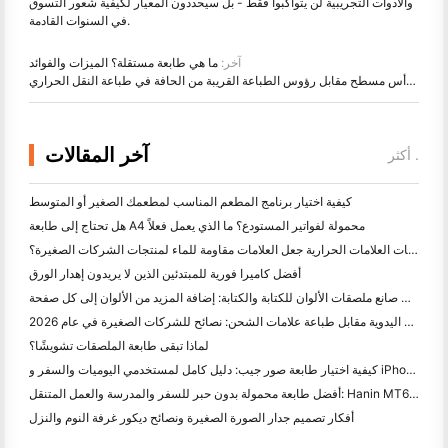
والأدوات التجريبية لن يتواكبوا فقط - بل سيحددون المعيار لكيفية شعور التسوق
في السنوات القادمة.
آخر:
ما هي طابعة مستقلة؟ الميزات والفوائد
التالي:
رأس مسطح مقابل رؤوس الطباعة القريبة من الحافة في طباعة النقل الحراري
آخر المقالات
أكثر .
كيفية اختيار برنامج المطعم المناسب لمطعمك الصغير أو المتوسط
هل تحتاج إلى طابعة A4 محمولة لفواتير المستودع؟ ما الذي يعمل فعلاً
هل يمكن لطابعات العلامات الحرارية جعل العلامات مقاومة للماء لمنتجات الشركات الصغيرة؟
أفضل كاميرا فورية للمبتدئين الذين لا يريدون إهدار الورق
أفضل صانع ملصقات الألوان للكتابة والكتابة: إضافة المزيد من الألوان إلى كل صفحة
الكتابة اليدوية مقابل طباعة علامات الشحن: نصائح للشركات الصغيرة في عام 2026
لماذا تبقى طابعة الملصقات تشويشًا؟
كيفية اختيار طابعة صور جيب: دليل كامل لمستخدمي اليوميات والسفر و iPhone
أفضل طابعة محمولة بدون حبر للسفر والمدرسة والعمل المتنقل: Hanin MT620 Pro Review
أفكار تصميم جدار الصورة الصغيرة ونصائح ديكور غرفة النوم والنزل