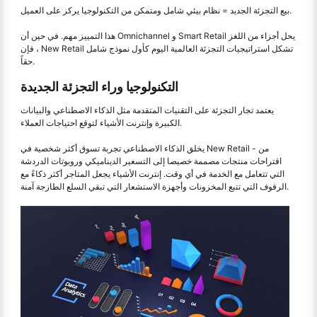
بيع التجزئة الجديد = نظام بيئي شامل ومتمكن من التكنولوجيا يركز على العميل.
هذا التمييز مهم. في حين أن Omnichannel و Smart Retail يحل أجزاء من اللغز
، فإن New Retail تشكل استراتيجيات التجزئة العالمية اليوم كأول نموذج شامل
حقاً.
التكنولوجيا وراء التجزئة الجديدة
يعتمد تجار التجزئة على التقنيات المتقدمة مثل الذكاء الاصطناعي والبيانات
الكبيرة وإنترنت الأشياء لتوقع احتياجات العملاء.
يخلق الذكاء الاصطناعي تجربة تسوق أكثر شخصية في New Retail - من
اقتراحات منتجات مصممة خصيصا إلى التسعير الديناميكي وروبوتات الدردشة
التي تتعامل مع الخدمة في أي وقت. إنترنت الأشياء يجعل المتاجر أكثر ذكاءً مع
الرفوف التي تتبع المخزونات وأجهزة الاستشعار التي تبقي السلع الطازجة آمنة.