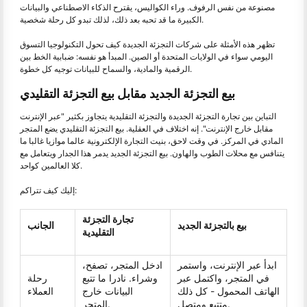
مصنوعة من نفس الرفوف. وراء الكواليس، يقترح الذكاء الاصطناعي والبيانات
الكبيرة ما قد تحبه بعد ذلك، لذلك تبدو كل رحلة شخصية.
تظهر هذه الأمثلة على شركات التجزئة الجديدة كيف تحول التكنولوجيا التسوق
اليومي سواء في الولايات المتحدة أو الصين. المبدأ هو نفسه: ضبابية الخط بين
الرقمية والمادية، والسماح للبيانات توجيه كل خطوة.
بيع التجزئة الجديد مقابل بيع التجزئة التقليدي
التباين بين تجارة التجزئة الجديدة والتجزئة التقليدية يتجاوز بكثير "عبر الإنترنت
مقابل خارج الإنترنت". إنه اختلاف في العقلية. بيع التجزئة التقليدي يضع المتجر
المادي في المركز. في وقت لاحق، بنيت التجارة الإلكترونية عالما موازيا غالبا ما
يتنافس مع محلات الطوب والهاون. بيع التجزئة الجديد يدمر هذا الجدار ويتعامل مع
كلا العالمين كواحد.
إليك كيف تتراكم:
تجارة التجزئة
بيع بالتجزئة الجديد
الجانب
التقليدية
ابدأ عبر الإنترنت، واستمر
ادخل المتجر، تصفح،
في المتجر، واكتمل عبر
وشراء. نادرا ما تتبع
رحلة
الهاتف المحمول - كل ذلك
البيانات خارج
العملاء
متتبع ومتصل.
المتجر.