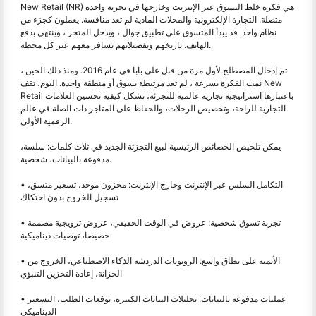
New Retail (NR) هي فكرة خلط التسوق عبر الإنترنت وخارجها في تجربة واحدة
متصلة. التجارة الإلكترونية والمحلات المادية لم تعد منافسة. يعملون كجزء من
نظام واحد. قد يبدأ المتسوق على تطبيق جوال ، ويدخل المتجر ، وينتهي بدفع
الهاتف. تاريخهم وتفضيلاتهم تسافر معهم عبر كل محطة.
تم إدخال المصطلح لأول مرة من قبل علي بابا في عام 2016. ومنذ ذلك الحين ،
نمت الفكرة بسرعة ، لم تعد مرتبطة بسوق أو منطقة واحدة. اليوم، تقف New
Retail باعتبارها استراتيجية تجارية عالمية للتجزئة، تشكل كيفية تحسين العلامات
التجارية للراحة، وتخصيص الرحلات، والحفاظ على المتاجر ذات الصلة في عالم
الرقمية الأولى.
يمكن تلخيص الخصائص الرئيسية لبيع التجزئة الجديد في ثلاث كلمات: سلسة،
مدفوعة بالبيانات، شخصية.
• التكامل السلس عبر الإنترنت وخارج الإنترنت: مخزون موحد، تسعير متسق،
تسجيل الخروج بدون احتكاك
• تجربة تسوق شخصية: عروض في الوقت الحقيقي، عروض ترويجية مصممة
خصيصا، توصيات ديناميكية
• الأتمتة على نطاق واسع: الروبوتات الدردشة الذكاء الاصطناعي، الخروج من
الخزانة، إعادة التخزين التنبؤي
• عمليات مدفوعة بالبيانات: تحليلات البيانات الكبيرة، توقعات الطلب، التسعير
الديناميكي