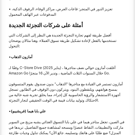
• تعزيز الدور في المتجر: قاعات العرض، مراكز الوفاء، الرفوف الذكية،
المدفوعات عبر الهاتف المحمول
أمثلة على شركات التجزئة الجديدة
أفضل طريقة لفهم تجارة التجزئة الجديدة هي النظر إلى الشركات التي
تستخدمها بالفعل لإعادة تشكيل طريقة تسوق العملاء. وهنا مثالان يوضحان
التحول:
أمازون الذهاب
•
وفقًا لـ C-Store Dive (يناير 2025) ، أغلقت أمازون حوالي نصف متاجرها
Amazon Go خلال السنوات الثلاث الماضية ، وتدير الآن 16 متجرًا Go.
أمازون تستمر في القيادة مع متاجرها "الذهاب" بدون صندوق. يقوم المتسوقون
بمسح هواتفهم، ويلتقطون البنود، ويتركون دون الوقوف في الطابور. تسجل
أجهزة الاستشعار والرؤية الحاسوبية كل إجراء، مما يخلق تجربة شبه خالية من
الاحتكاك وتوليد بيانات قيمة في الوقت الحقيقي لتجار التجزئة.
علي بابا هيما (فريشيبو)
•
في الصين، تجعل متاجر هيما في علي بابا التسوق الغذائي يشبه مزيج من السوبر
ماركت والتطبيقات. التقاط عنصرًا ومسحه لمشاهدة جميع التفاصيل. تريدها في
المنزل؟ ضع طلبًا على هاتفك وتسليمه. جائع الآن؟ يمكنك تناول وجبات طازجة