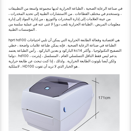
في صناعة الرعاية الصحية ، الطباعة الحرارية لديها مجموعة واسعة من التطبيقات
، وتستخدم في مختلف القطاعات . من الاستشارات الطبية إلى تحديد المخدرات ،
من عينة العلامات إلى إدارة المخدرات والتوزيع ، من إدارة المواد إلى إدارة
معلومات المريض ، الطباعة الحرارية تلعب دورا لا غنى عنه في عملية سلسة من
المؤسسات الطبية .
hprt hd100 هي اقتصادية وفعالة الطابعة الحرارية التي يمكن أن تلبي احتياجات
الطباعة في صناعة الرعاية الصحية . فإنه يمكن طباعة علامات واضحة ، خطي
الباركود و بعدين الباركود . رأس الطباعة يعتمد kc14 التصفيح التكنولوجيا ، وأكثر
دواما . hd100 يدعم ليس فقط الناقل التسلسلي العام ، المسلسل ، إيثرنت ،
ولكن أيضا بلوتوث الطابعة الحرارية . ولذلك ، إذا كنت تبحث عن طابعة حرارية
لاسلكية ، HD100 هو الخيار الذي لا تريد أن تفوت .