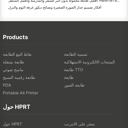
أفضل طابعة محمولة بدون حبر للسفر والمدرسة والعمل المتنقل: Hanin MT620 Pro Review
أفكار تصميم جدار الصورة الصغيرة ونصائح ديكور غرفة النوم والنزل
Products
تسمية الطابعة
نقاط البيع الطابعة
المنتجات الالكترونية الاستهلاكية
طابعة متنقلة
طابعة TTO
ماسح ضوئي
طابعة
طابعة رقمية النسيج
طابعة الصور
PDA
Portable A4 Printer
حول HPRT
متجر على الانترنت
حول HPRT