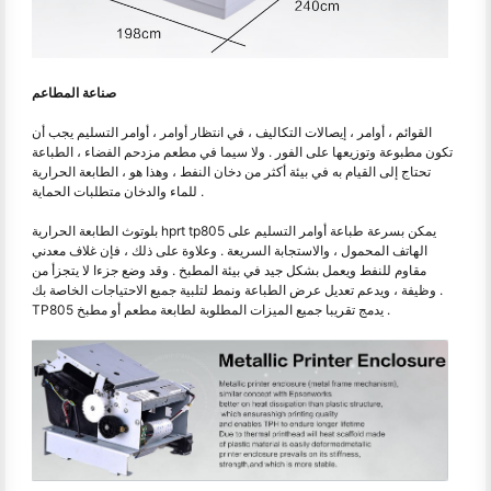
صناعة المطاعم
القوائم ، أوامر ، إيصالات التكاليف ، في انتظار أوامر ، أوامر التسليم يجب أن
تكون مطبوعة وتوزيعها على الفور . ولا سيما في مطعم مزدحم الفضاء ، الطباعة
تحتاج إلى القيام به في بيئة أكثر من دخان النفط ، وهذا هو ، الطابعة الحرارية
للماء والدخان متطلبات الحماية .
بلوتوث الطابعة الحرارية hprt tp805 يمكن بسرعة طباعة أوامر التسليم على
الهاتف المحمول ، والاستجابة السريعة . وعلاوة على ذلك ، فإن غلاف معدني
مقاوم للنفط ويعمل بشكل جيد في بيئة المطبخ . وقد وضع جزءا لا يتجزأ من
وظيفة ، ويدعم تعديل عرض الطباعة ونمط لتلبية جميع الاحتياجات الخاصة بك .
TP805 يدمج تقريبا جميع الميزات المطلوبة لطابعة مطعم أو مطبخ .