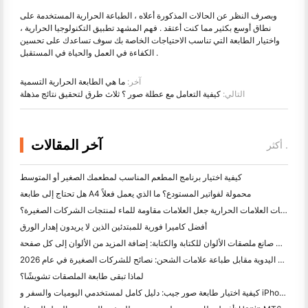
وبصرف النظر عن الحالات المذكورة أعلاه ، الطباعة الحرارية المستخدمة على
نطاق أوسع بكثير مما كنت أعتقد . فهم المشهد تطبيق التكنولوجيا الحرارية ،
واختيار الطابعة التي تناسب الاحتياجات الخاصة بك سوف تساعدك على تحسين
الكفاءة في العمل والحياة في المستقبل .
آخر:
ما هي الطابعة الحرارية التسمية
التالي:
كيفية التعامل مع عطلة صور ؟ ثلاث طرق لتحقيق نتائج مذهلة
آخر المقالات
أكثر .
كيفية اختيار برنامج المطعم المناسب لمطعمك الصغير أو المتوسط
هل تحتاج إلى طابعة A4 محمولة لفواتير المستودع؟ ما الذي يعمل فعلاً
هل يمكن لطابعات العلامات الحرارية جعل العلامات مقاومة للماء لمنتجات الشركات الصغيرة؟
أفضل كاميرا فورية للمبتدئين الذين لا يريدون إهدار الورق
أفضل صانع ملصقات الألوان للكتابة والكتابة: إضافة المزيد من الألوان إلى كل صفحة
الكتابة اليدوية مقابل طباعة علامات الشحن: نصائح للشركات الصغيرة في عام 2026
لماذا تبقى طابعة الملصقات تشويشًا؟
كيفية اختيار طابعة صور جيب: دليل كامل لمستخدمي اليوميات والسفر و iPhone