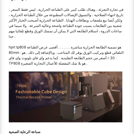
في تجارة التجزئة ، وهناك طلب كبير على الطباعة الحرارية . ليس فقط السعر ،
تاريخ انتهاء الصلاحية ، والتسوق الإيصالات المطبوعة من خلال الطباعة الحرارية ،
ولكن أيضا بيع ملصقات وبطاقات الهدايا . الطباعة الحرارية أصبحت الخيار الأكثر
شعبية بين الطابعات بسبب جودة الطباعة واضحة وعالية السرعة . ولا سيما في
ساعات الذروة ، استلام الطابعة التي لا يمكن أن تمسك الورق وقطع تلقائيا مهم
جدا .
hprt tp808 هو تسمية الطابعة الحرارية مباشرة . . . . . . . أقصى عرض الطباعة
80mm . التلقائي قطع وتركيب الورق يوفر لك المتاعب . وبالإضافة إلى ذلك ، هو
30 ٪ أصغر من حجم الطابعة التقليدية . كما يدعم واي فاي بلوتوث واي فاي .
TP808 هو بلا شك المفضلة للأعمال التجارية الصغيرة .
صناعة الرعاية الصحية