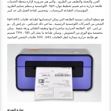
الفرز والتعبئة والتغليف من الطرود ، والتي هي ضرورية لإدارة محطة الخدمات
اللوجستية و منظم تسليم الطرود . hprt طابعة حرارية تدعم تعميم تخطيط موارد
المؤسسات الطباعة البرمجيات ، وتحسين كفاءة العمل إلى حد كبير .
hprt sl42 هو سطح المكتب تسمية الطابعة التي يمكن استخدامها لطباعة علامات
الشحن من الشركات اللوجستية الرئيسية ، بما في ذلك فيديكس ، دي إتش إل ، يو
بي إس ، الخ . الطابعة الحرارية مباشرة لديها وظيفة التلقائي ورقة شفط . يمكن
تصميم TPH مخصصة منع الورق من التشويش ، ويمكن طباعة ما يصل إلى 160 ،
000 علامات الشحن القياسية . sl42 هو طابعة حرارية ممتازة لنقل العلامات .
تجارة التجزئة