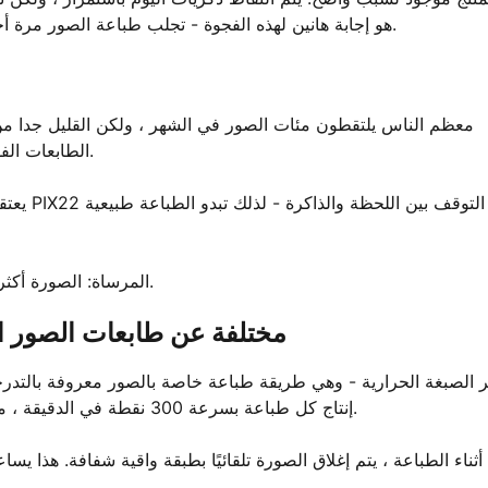
تبدو مؤقتة. PIX22 هو إجابة هانين لهذه الفجوة - تجلب طباعة الصور مرة أخرى إلى الحياة اليومية دون إضافة الاحتكاك.
معظم الناس يلتقطون مئات الصور في الشهر ، ولكن القليل جدا من يج
الطابعات الفورية عن اللون أو طول العمر أو سهولة الاستخدام. واللحظة تمر.
يعتقد ها
المرساة: الصورة أكثر معنى عندما تكون موجودة في يديك ، وليس فقط في معرضك.
ما الذي يجعل PIX22 مختلفة عن طابعات
إنتاج كل طباعة بسرعة 300 نقطة في الدقيقة ، مما يوفر وضوحًا يبدو أقرب إلى طباعة مختبرية من لقطة جديدة.
أثناء الطباعة ، يتم إغلاق الصورة تلقائيًا بطبقة واقية شفافة. هذا 