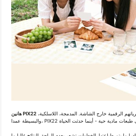
هي طابعة صور محمولة مصممة للأشخاص الذين يريدون وجود ذكرياتهم الرقمية خارج الشاشة. المدمجة، اللاسلكية،
هانين PIX22
ا ما يتم طباعتها. الخطوات تشعر بعدم الراحة. النتائج غالبا ما