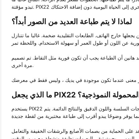
لماذا لا يتم طباعة العديد من الصور أبداً؟
علها خارج الهاتف. الطابعات التقليدية ضخمة. غالبا ما تتنازل
نين أن الطباعة يجب أن تكون فورية مثل التقاط. تم تصميم PIX22 لإزالة التوقف بين اللحظة والذاكرة - لذلك تبدو الطباعة طبيعية
مرة أخرى.
 الصور المحمولة النموذجية؟
يستخدم PIX22 تطوير الصبغة الحرارية - وهي طريقة طباعة خاصة بالصور معروفة بالتدرجات السلسة واللون الدقيق والنتائج الدائمة. يتم
يساعد على الحماية من بصمات الأصابع والرشقات الخفيفة والتعامل
اليومي ، بحيث تبقى البصمات نظيفة ونشطة مع مرور الوقت.