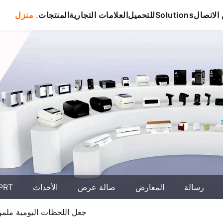
لاتصال
Solutions
للتحميل
العلامات التجارية
المنتجات
منزل .
رسالة
المعارض
صالة عرض
الأحداث
حول T
طابعة الصور المحمولة Hanin PIX22: جعل اللحظات اليومية