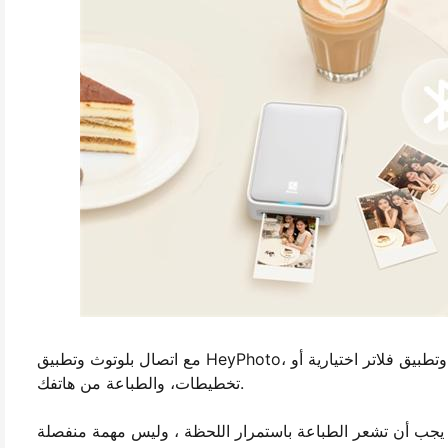
مع اتصال بلوتوث وتطبيق HeyPhoto، الطباعة مباشرة وبديهية - لا كابلات، لا إعداد معقد. اختر صورة، وتطبيق فلاتر اختيارية أو
تخطيطات، والطباعة من هاتفك.