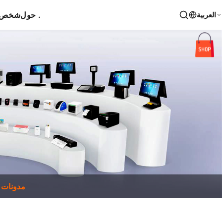
حول .
شخص ا
العربية
مدونات