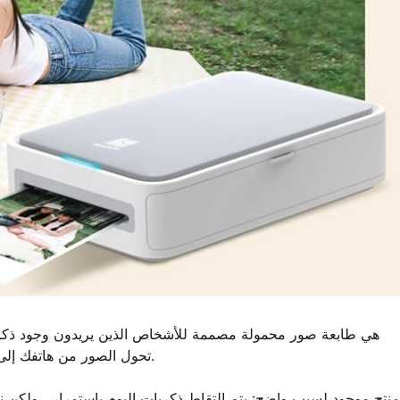
والبسيطة عمدا، PIX22 تحول الصور من هاتفك إلى طبعات مادية حية - أينما حدثت الحياة.
منتج موجود لسبب واضح: يتم التقاط ذكريات اليوم باستمرار ، ولكن نادر