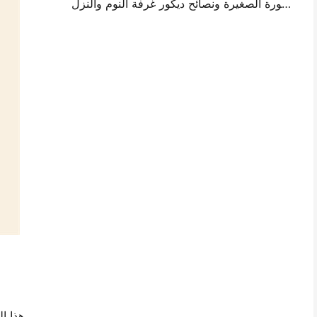
أفكار تصميم جدار الصورة الصغيرة ونصائح ديكور غرفة النوم والنزل
هذا ال