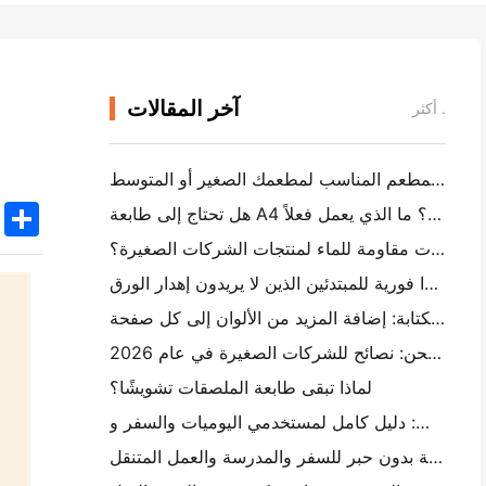
آخر المقالات
أكثر .
كيفية اختيار برنامج المطعم المناسب لمطعمك الصغير أو المتوسط
k
edIn
Twitter
Share
هل تحتاج إلى طابعة A4 محمولة لفواتير المستودع؟ ما الذي يعمل فعلاً
هل يمكن لطابعات العلامات الحرارية جعل العلامات مقاومة للماء لمنتجات الشركات الصغيرة؟
أفضل كاميرا فورية للمبتدئين الذين لا يريدون إهدار الورق
أفضل صانع ملصقات الألوان للكتابة والكتابة: إضافة المزيد من الألوان إلى كل صفحة
الكتابة اليدوية مقابل طباعة علامات الشحن: نصائح للشركات الصغيرة في عام 2026
لماذا تبقى طابعة الملصقات تشويشًا؟
كيفية اختيار طابعة صور جيب: دليل كامل لمستخدمي اليوميات والسفر و iPhone
أفضل طابعة محمولة بدون حبر للسفر والمدرسة والعمل المتنقل: Hanin MT620 Pro Review