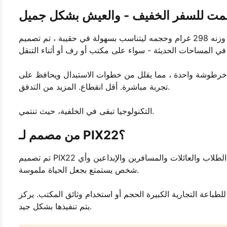
ت للسفر الخفيف - والعيش بشكل جميل
وزنه 298 غرام وحجمه ليتناسب بسهولة في حقيبة ، تم تصميم PIX22 لتحميل دون التضحية بالوجود. شكله النظيف والحد الأدنى وخيارات
ي خرطوشة واحدة ، مما يقلل من خطوات الاستبدال ويحافظ على
تجربة مباشرة. أقل انقطاع. المزيد من التدفق.
التكنولوجيا تبقى في الخلفية، حيث تنتمي.
من مصمم لـ PIX22؟
تم تصميم PIX22 للأشخاص الذين يقدرون الذكريات ويريدون طريقة سهلة للحفاظ عليها - الطلاب والعائلات والمسافرين والإبداعين وأي
شخص يستمتع بجعل الحياة ملموسة.
رية الكبيرة الحجم أو استخدام وثائق المكتب. يركز PIX22 ، حسب الاختيار ، على تجارب الصور الشخصية التي
يتم تنفيذها بشكل جيد.