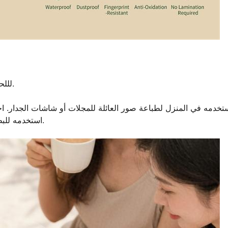
تم تصميم PIX22 لللحظات المهمة ، وليس المناسبات الخاصة فقط.
تخدمه في المنزل لطباعة صور العائلة للمجلات أو شاشات الجدار. ا
استخدمه للبطاقات أو الكتب أو المشاريع الإبداعية التي تبدأ في لحظة الإلهام.