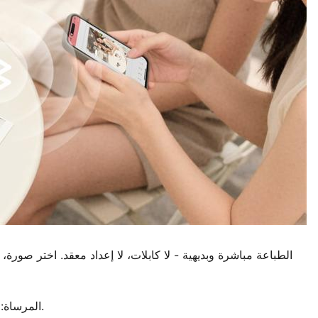
المرساة: يجب أن تشعر الطباعة باستمرار اللحظة ، وليس مهمة منفصلة.