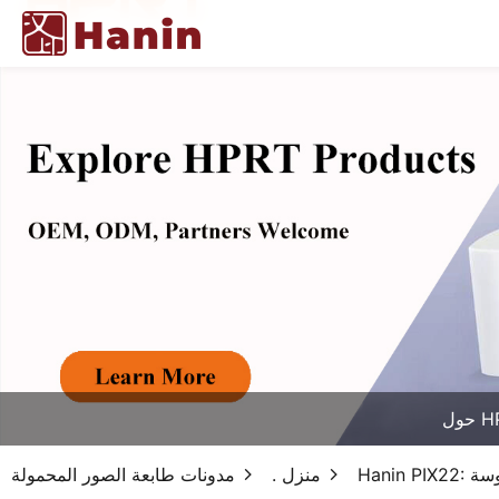
HPR
 ملموسة
منزل .
مدونات