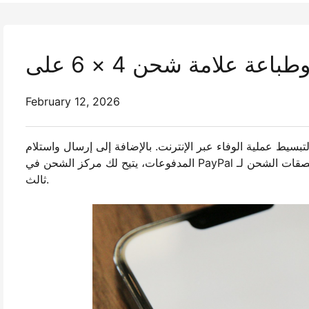
February 12, 2026
لتبسيط عملية الوفاء عبر الإنترنت. بالإضافة إلى إرسال واستلام
المدفوعات، يتيح لك مركز الشحن في PayPal إنشاء وتدفيع وطباعة ملصقات الشحن لـ USPS أو UPS مباشرة - لا تتطلب أدوات طرف
ثالث.