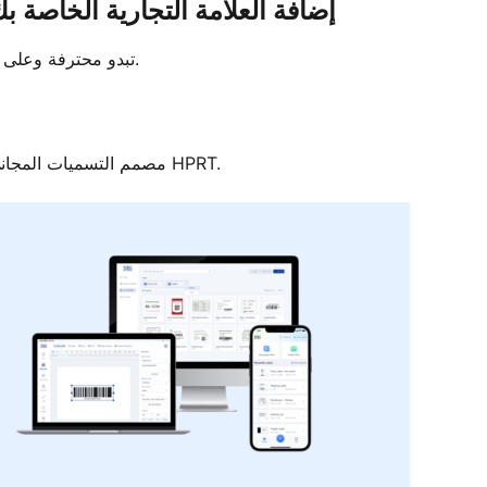
علامات الشحن المخصصة على PayPal: إضافة العلامة التجارية الخاصة 
جعل علامات شحن PayPal تبدو محترفة وعلى العلامة التجارية مع تخصيص بسيط.
مصمم التسميات المجاني عبر الإنترنت لـ HPRT.