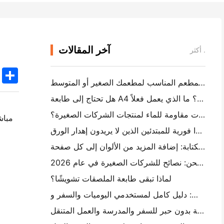
آخر المقالات
أكثر .
k
edIn
Twitter
Share
كيفية اختيار برنامج المطعم المناسب لمطعمك الصغير أو المتوسط
هل تحتاج إلى طابعة A4 محمولة لفواتير المستودع؟ ما الذي يعمل فعلاً
هل يمكن لطابعات العلامات الحرارية جعل العلامات مقاومة للماء لمنتجات الشركات الصغيرة؟
أفضل كاميرا فورية للمبتدئين الذين لا يريدون إهدار الورق
أفضل صانع ملصقات الألوان للكتابة والكتابة: إضافة المزيد من الألوان إلى كل صفحة
الكتابة اليدوية مقابل طباعة علامات الشحن: نصائح للشركات الصغيرة في عام 2026
لماذا تبقى طابعة الملصقات تشويشًا؟
كيفية اختيار طابعة صور جيب: دليل كامل لمستخدمي اليوميات والسفر و iPhone
أفضل طابعة محمولة بدون حبر للسفر والمدرسة والعمل المتنقل: Hanin MT620 Pro Review