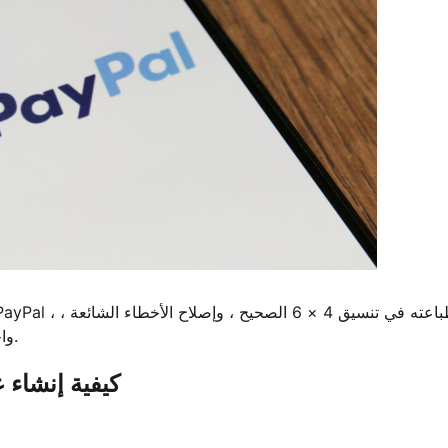
واختيار أفضل طابعة ملصق شحن لتشغيل سلس وخالي من الحبر.
كيفية إنشاء علامة ش