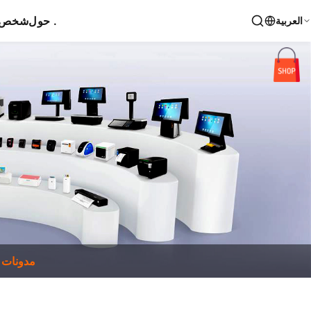
حول .
شخص ا
العربية
مدونات