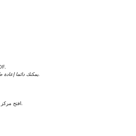
عندما ترى "تم إنشاء ملصق الش
النشاط → العلامات → إعادة الطباعة.
يمكنك دائما إعادة 
1. افتح مركز شحن باي بال → اشتري علامة → إنشاء علامة سريعة جديدة.