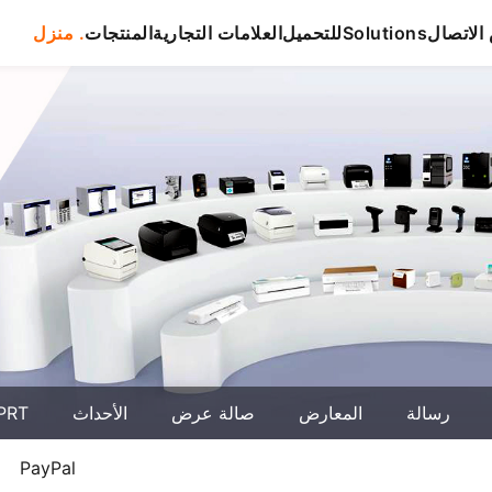
لاتصال
Solutions
للتحميل
العلامات التجارية
المنتجات
منزل .
رسالة
المعارض
صالة عرض
الأحداث
حول T
كيفية إنشاء وطباعة علامة شحن 4 × 6 على PayPal