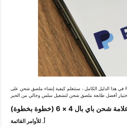
في هذا الدليل الكامل ، ستتعلم كيفية إنشاء ملصق شحن على PayPal ، وطباعته في تنسيق 4 × 6 الصحيح ، وإصلاح الأخطاء الشائعة ،
حن باي بال 4 × 6 (خطوة بخطوة)
أ. للأوامر القائمة