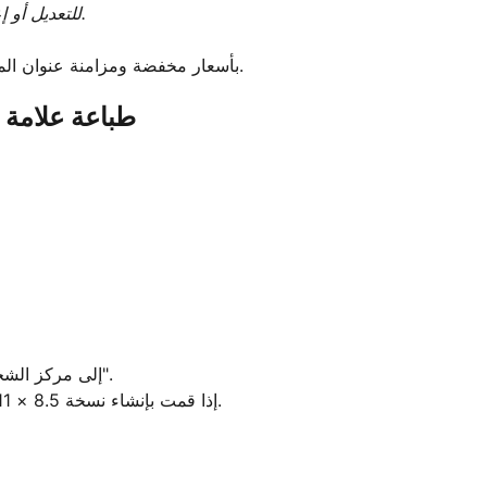
للتعديل أو إعادة الطباعة لاحقاً: مركز الشحن → العلامات → إعادة الطباعة.
✅ نصيحة: يدعم PayPal كل من USPS و UPS بأسعار مخفضة ومزامنة عنوان المشتري التلقائية.
طباعة علامة شحن باي بال 
1.Go إلى مركز الشحن → إعدادات → تصميم العلامة → اختر "4 × 6 التسمية".
2.إذا قمت بإنشاء نسخة 8.5 × 11 عن طريق الخطأ ، فشل وإعادة الشراء في التنسيق الصحيح.