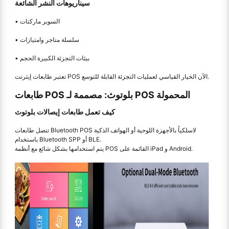
سيناريوهات النشر الشائعة
• السوبر ماركتات
• سلسلة متاجر وامتيازات
• بيئات التجزئة الكبيرة الحجم
تعتبر طابعات إيثرنت POS الآن الخيار القياسي لعمليات التجزئة القابلة للتوسع.
طابعات POS بلوتوث: مصممة لـ POS المحمولة
كيف تعمل طابعات إيصالات بلوتوث
تتصل طابعات Bluetooth POS لاسلكياً بالأجهزة اللوحية أو الهواتف الذكية
باستخدام Bluetooth SPP أو BLE.
يتم استخدامها بشكل شائع مع أنظمة POS القائمة على iPad و Android.