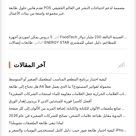
تقدم هانين حلول طابعة POS مصممة لدعم احتياجات النشر في العالم الحقيقي
عبر مجموعة واسعة من بيئات الأعمال.
5 دروس يمكن لموردي أجهزة FoodTech العالميين تعلمها من ثورة التسليم الصينية البالغة 230 مليار دولار
آخر:
طابعات إيصالات ENERGY STAR للمطاعم: دليل عملي للمشتري
التالي:
آخر المقالات
أكثر .
كيفية اختيار برنامج المطعم المناسب لمطعمك الصغير أو المتوسط
هل تحتاج إلى طابعة A4 محمولة لفواتير المستودع؟ ما الذي يعمل فعلاً
هل يمكن لطابعات العلامات الحرارية جعل العلامات مقاومة للماء لمنتجات الشركات الصغيرة؟
أفضل كاميرا فورية للمبتدئين الذين لا يريدون إهدار الورق
أفضل صانع ملصقات الألوان للكتابة والكتابة: إضافة المزيد من الألوان إلى كل صفحة
الكتابة اليدوية مقابل طباعة علامات الشحن: نصائح للشركات الصغيرة في عام 2026
لماذا تبقى طابعة الملصقات تشويشًا؟
كيفية اختيار طابعة صور جيب: دليل كامل لمستخدمي اليوميات والسفر و iPhone