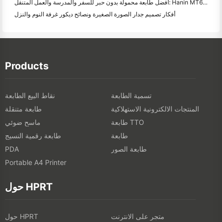
أفضل طابعة محمولة بدون حبر للسفر والمدرسة والعمل المتنقل: Hanin MT620 Pro Review
أفكار تصميم جدار الصورة الصغيرة ونصائح ديكور غرفة النوم والنزل
Products
تسمية الطابعة
نقاط البيع الطابعة
المنتجات الالكترونية الاستهلاكية
طابعة متنقلة
طابعة TTO
ماسح ضوئي
طابعة
طابعة رقمية النسيج
طابعة الصور
PDA
Portable A4 Printer
حول HPRT
متجر على الانترنت
حول HPRT