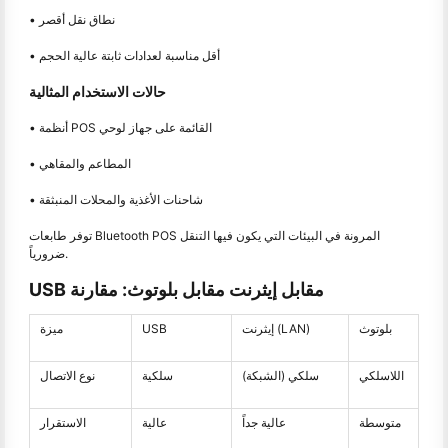
• نطاق نقل أقصر
• أقل مناسبة لعدادات ثابتة عالية الحجم
حالات الاستخدام المثالية
• أنظمة POS القائمة على جهاز لوحي
• المطاعم والمقاهي
• شاحنات الأغذية والمحلات المنبثقة
توفر طابعات Bluetooth POS المرونة في البيئات التي يكون فيها التنقل
ضرورياً.
USB مقابل إيثرنت مقابل بلوتوث: مقارنة
بلوتوث
إيثرنت (LAN)
USB
ميزة
اللاسلكي
سلكي (الشبكة)
سلكية
نوع الاتصال
متوسطة
عالية جداً
عالية
الاستقرار