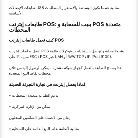
طابعات الإيصالات USB مثالية عندما تكون البساطة والاستقرار المتطلبات
الأساسية.
طابعات إيثرنت POS: بنيت للسحابة و POS متعددة
المحطات
كيف تعمل طابعات إيثرنت POS
تتصل طابعات إيثرنت POS بشبكة محلية وتتواصل باستخدام بروتوكولات قائمة
على IP ، مثل ESC / POS عبر LAN أو RAW TCP / IP (Port 9100).
هذا يسمح للطابعة بالعمل كجهاز شبكة مشترك، يمكن الوصول إليه من خلال
محطات نقاط البيع المتعددة.
لماذا يفضل إيثرنت في تجارة التجزئة الحديثة
• يدعم الطباعة متعددة المحطات
• تمكن من الإدارة المركزية
يقلل من الاعتماد على السائقين المحليين
• مثالية لأنظمة نقاط البيع القائمة على السحابة