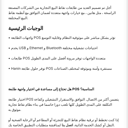
أجل تم تصميم العديد من طابعات نقاط البيع التجارية من الشركات المصنعة
الراسخة ، مثل هانين ، مع خيارات واجهة متعددة لضمان التوافق مع أنظمة نقاط
البيع المختلفة.
الوجبات الرئيسية
• واجهات الطابعة POS تؤثر بشكل مباشر على موثوقية النظام وقابلية التوسع
• يخدم USB و Ethernet و Bluetooth احتياجات تشغيلية مختلفة
• طابعات POS متعددة الواجهات توفر مرونة أفضل على المدى الطويل
• Hanin توفر حلول طابعة POS مستقرة وآمنة وموثوقة لمختلف الصناعات
هل تحتاج إلى مساعدة في اختيار واجهة طابعة POS المناسبة؟
اختيار طابعة POS يتضمن أكثر من الاتصال. التوافق والاستقرار التشغيلي وكفاءة
التكلفة على المدى الطويل كلها تلعب دورا حاسما في بناء نظام نقاط تجارية
موثوق به.
إذا كنت تخطط أو ترقية نظام نقاط البيع للتجزئة أو المطاعم أو الرعاية الصحية أو
لمناقشة متطلبات التطبيق الخاصة بك.
النقل أو كشك الخدمة الذاتية،
اتصل بنا