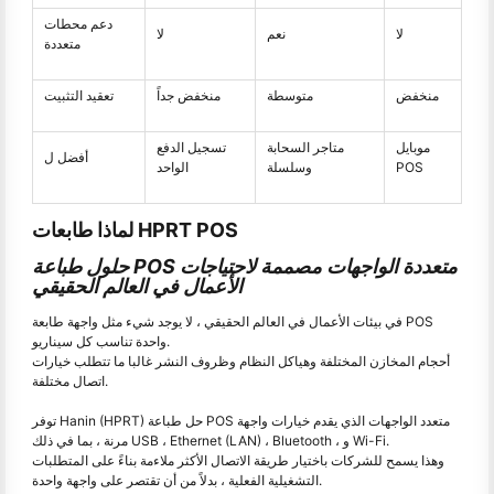
دعم محطات
لا
نعم
لا
متعددة
منخفض
متوسطة
منخفض جداً
تعقيد التثبيت
موبايل
متاجر السحابة
تسجيل الدفع
أفضل ل
POS
وسلسلة
الواحد
لماذا طابعات HPRT POS
حلول طباعة POS متعددة الواجهات مصممة لاحتياجات
الأعمال في العالم الحقيقي
في بيئات الأعمال في العالم الحقيقي ، لا يوجد شيء مثل واجهة طابعة POS
واحدة تناسب كل سيناريو.
أحجام المخازن المختلفة وهياكل النظام وظروف النشر غالبا ما تتطلب خيارات
اتصال مختلفة.
توفر Hanin (HPRT) حل طباعة POS متعدد الواجهات الذي يقدم خيارات واجهة
مرنة ، بما في ذلك USB ، Ethernet (LAN) ، Bluetooth ، و Wi-Fi.
وهذا يسمح للشركات باختيار طريقة الاتصال الأكثر ملاءمة بناءً على المتطلبات
التشغيلية الفعلية ، بدلاً من أن تقتصر على واجهة واحدة.