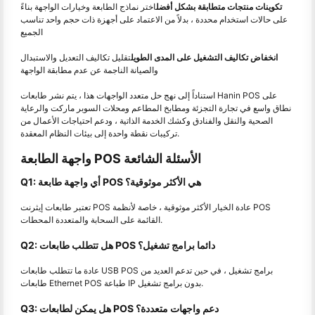
تكوينات منتجات متطابقة بشكل أفضل
اختر نماذج الطابعة وخيارات الواجهة بناءً
على حالات استخدام محددة ، بدلاً من الاعتماد على أجهزة ذات حجم واحد تناسب
الجميع
انخفاض تكاليف التشغيل على المدى الطويل
تقليل تكاليف التعديل والاستبدال
والصيانة الناجمة عن عدم مطابقة الواجهة
استناداً إلى نهج حل متعدد الواجهات هذا ، يتم نشر طابعات Hanin POS على
نطاق واسع في تجارة التجزئة ومطابخ المطاعم ومحلات السوبر ماركت والرعاية
الصحية والنقل والفنادق وكشك الخدمة الذاتية ، ودعم احتياجات الأعمال من
تركيبات نقطة واحدة إلى بيئات النظام المعقدة.
واجهة الطابعة POS الأسئلة الشائعة
Q1: أي واجهة طابعة POS هي الأكثر موثوقية؟
تعتبر طابعات إيثرنت POS عادة الخيار الأكثر موثوقية ، خاصة لأنظمة POS
القائمة على السحابة والمتعددة المحطات.
Q2: هل تتطلب طابعات POS دائما برامج تشغيل؟
عادة ما تتطلب طابعات USB POS برامج تشغيل ، في حين تدعم العديد من
طابعات Ethernet POS طباعة IP بدون برامج تشغيل.
Q3: هل يمكن لطابعات POS دعم واجهات متعددة؟