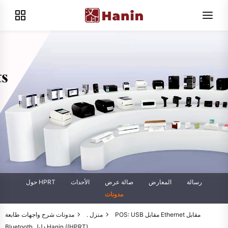
رسالة
المعارض
صالة عرض
الأحداث
حول HPRT
مدونات
منزل .
مدونات
شرح واجهات طابعة POS: USB مقابل Ethernet مقابل
Bluetooth دليل Hanin ((HPRT)