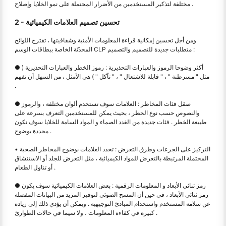
مختلفة لتذكير المستخدمين من الأضرار المحتملة على نمو الخلايا وإصلاح .
2 - تحسين تصميم العلامات الكيميائية
ومن أجل تحسين إمكانية قراءة المعلومات الأمنية وشفافيتها ، تقترح اللوائح
المحدّثة الخاصة ببطاقات الوسم CLP متطلبات جديدة للتصميم والتصميم :
● أكثر وضوحا الرموز والعبارات التحذيرية : رموز الخطر والعبارات التحذيرية (
مثل " مسرطنة " ، " قابلة للاشتعال " ، " تآكل " ) هي الأمثل ، من السهل أن نفهم
.
● صقل فئات المخاطر : العلامات سوف تستخدم ألوان مختلفة ، والرموز
والنصوص حسب نوع الخطر ، بحيث يمكن للمستخدمين التعرف بسرعة على
طبيعة الخطر . فئات جديدة من الغدد الصماء و المواد السامة للخلايا سوف تكون
محددة بوضوح .
• التركيز على الجرعات وطرق التعرض : تحدد العلامات بوضوح المخاطر الصحية
المحتملة المرتبطة بالتعرض للمواد الكيميائية ، مثل التعرض للجلد أو الاستنشاق
أو تناول الطعام .
● رمز ثنائي الأبعاد و المعلومات الرقمية : بعض العلامات الكيميائية سوف يكون
رمز ثنائي الأبعاد ، في حين أن المسح الضوئي لتوفير المزيد من البيانات المفصلة
عن سلامة المستخدم واستخدام المبادئ التوجيهية . ويمكن أن يؤدي ذلك إلى زيادة
كبيرة في كفاءة المعلومات ، ولا سيما في حالات الطوارئ .