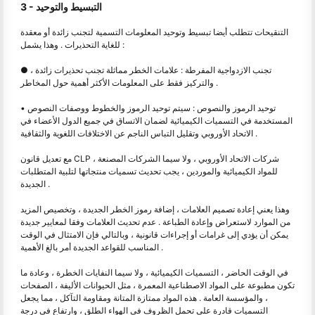
3 - التبسيط والتوحيد
التنقيحات تتطلب أيضا تبسيط وتوحيد المعلومات التسمية لتجنب زائدة أو معقدة
للغاية التحذيرات . وهذا يشمل :
● تجنب الازدواجية المفرطة : علامات الخطر مماثلة تجنب تحذيرات زائدة ،
والتركيز فقط على المعلومات الأكثر أهمية حول المخاطر .
• توحيد الرموز والنصوص : سيتم توحيد الرموز والخطوط ووصفات النصوص
المستخدمة في التسميات الكيميائية لضمان الاتساق في جميع الدول الأعضاء في
الاتحاد الأوروبي وتقليل التباس الناجم عن الاختلافات اللغوية والثقافية .
مع تعديل قانون CLP ، شركات الاتحاد الأوروبي ، ولا سيما الشركات المصنعة
للمواد الكيميائية والموردين ، يجب تحديث تسميات منتجاتها لتلبية المتطلبات
الجديدة .
وهذا يعني إعادة تصميم العلامات ، إضافة رموز الخطر الجديدة ، وتخصيص المزيد
من الموارد لاستعراض وإعادة الطباعة . عدم تحديث العلامات وفقا لمعايير جديدة
يمكن أن يؤدي إلى غرامات أو إجراءات قانونية ، وبالتالي فإن الامتثال في الوقت
المناسب للقواعد الجديدة أمر بالغ الأهمية .
في الوقت الحاضر ، التسميات الكيميائية ، ولا سيما النفايات الخطرة ، وعادة ما
تكون مطبوعة على المواد الاصطناعية المعمرة ، مثل الحيوانات الأليفة ، الصفحات
، والمؤسسة العامة . هذه المواد ممتازة المتانة ومقاومة التآكل ، مما يجعل
التسميات قادرة على تحمل الظروف في الهواء الطلق ، وارتفاع في درجة