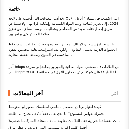
خاتمة
وقد أدت التعديلات التي أُدخلت على لائحة CLP ، التي اعتُمدت في نيسان / أبريل
2024 ، إلى تعزيز شفافية وسم المواد الكيميائية وإمكانية قراءتها ، ولا سيما عن
طريق إدخال فئات جديدة من المخاطر ومتطلبات الوسم ، مما زاد من تعزيز
سلامة المستهلكين والمهنيين .
بالنسبة للمؤسسة ، والامتثال للمعايير الجديدة وتحديث العلامات ليست فقط
الخطوات اللازمة للامتثال للقانون ، ولكن أيضا استراتيجية هامة لتحسين القدرة
التنافسية في السوق وسمعة العلامة التجارية .
falcpa متطلبات وضع العلامات : ما مصنعي المواد الغذائية والموردين بحاجة إلى معرفة
آخر:
hprt tp900-i الذكية استلام الطابعة : سحابة الطباعة على شبكة الإنترنت حلول التجزئة والمطاعم
التالي:
آخر المقالات
أكثر .
كيفية اختيار برنامج المطعم المناسب لمطعمك الصغير أو المتوسط
هل تحتاج إلى طابعة A4 محمولة لفواتير المستودع؟ ما الذي يعمل فعلاً
هل يمكن لطابعات العلامات الحرارية جعل العلامات مقاومة للماء لمنتجات الشركات الصغيرة؟
أفضل كاميرا فورية للمبتدئين الذين لا يريدون إهدار الورق