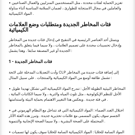
• تعزيز الحماية لفئات محددة ، مثل المستخدمين المنزليين والعمال الصناعيين
والعاملين في مجال الاستجابة للطوارئ ، لضمان السلامة المناسبة أثناء مناولة
المواد الكيميائية .
فئات المخاطر الجديدة ومتطلبات وضع العلامات
الكيميائية
ويتمثل أحد العناصر الرئيسية في التنقيح في إدخال فئات جديدة من المخاطر
وإدخال تحسينات محددة على تصميم العلامات ، ولا سيما فيما يتعلق بالمخاطر
الجديدة أو غير المصنفة سابقا . وهذا يشمل :
1 - فئات المخاطر الجديدة
وأدت التعديلات المدخلة على لائحة CLP إلى إضافة فئات جديدة من المخاطر
تشمل طائفة أوسع من المواد الكيميائية والمنتجات . على سبيل المثال :
• المخاطر البيئية الطويلة الأجل : تندرج المواد الكيميائية التي تشكل تهديدا طويل
الأجل للنظم الإيكولوجية ، مثل تلوث المياه والتربة ، ولا سيما الكائنات المائية ،
في فئة جديدة . ويعكس هذا التغيير الاهتمام بحماية البيئة واستدامتها .
• اختلال الغدد الصماء : المواد الكيميائية التي قد تتداخل مع النظام الهرموني في
الجسم سوف يكون المسمى مع علامات تحذيرية جديدة . وتبرز هذه الفئة الآثار
المحتملة على الصحة البشرية ، ولا سيما الصحة الإنجابية والتنموية .
• المواد السامة للخلايا : المواد الكيميائية السامة للخلايا سوف يكون لها تسميات